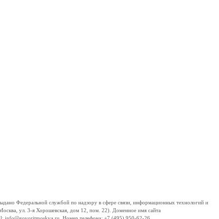
дано Федеральной службой по надзору в сфере связи, информационных технологий и
сква, ул. 3-я Хорошевская, дом 12, пом. 22). Доменное имя сайта
 info@govoritmoskva.ru. Номер телефона: +7 (495) 950-62-26