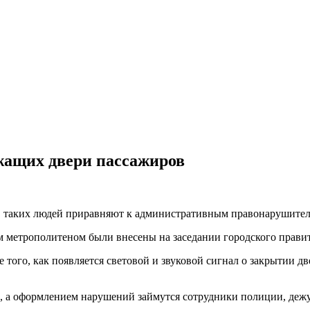
жащих двери пассажиров
, таких людей приравняют к административным правонарушител
 метрополитеном были внесены на заседании городского правит
е того, как появляется световой и звуковой сигнал о закрытии д
й, а оформлением нарушений займутся сотрудники полиции, деж