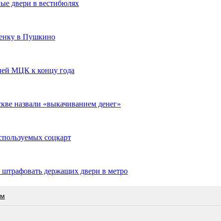
ые двери в вестибюлях
бенку в Пушкино
ией МЦК к концу года
скве назвали «выкачиванием денег»
используемых соцкарт
 штрафовать держащих двери в метро
ам