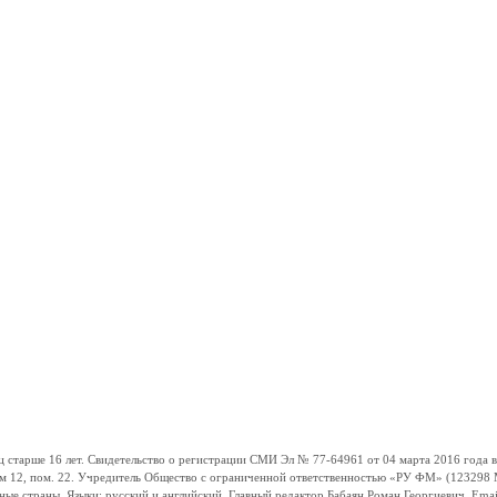
ше 16 лет. Свидетельство о регистрации СМИ Эл № 77-64961 от 04 марта 2016 года вы
ом 12, пом. 22. Учредитель Общество с ограниченной ответственностью «РУ ФМ» (123298 Мо
траны. Языки: русский и английский. Главный редактор Бабаян Роман Георгиевич. Email: