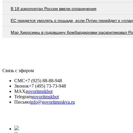
В 18 аэропортах России ввели ограничения
EC придется умолять о пощаде, если Путин перейдет к «план
Мэр Хиросимы в годовщину бомбардировки раскритиковал Р
Связь с эфиром
СМС
+7 (925) 88-88-948
Звонок
+7 (495) 73-73-948
MAX
govoritmskbot
Telegram
govoritmskbot
Письмо
info@govoritmoskva.ru