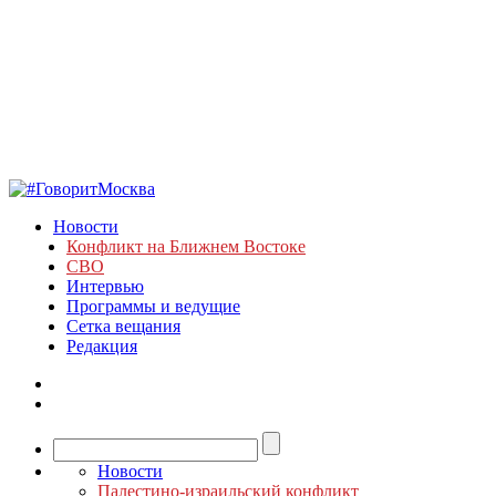
Новости
Конфликт на Ближнем Востоке
СВО
Интервью
Программы и ведущие
Сетка вещания
Редакция
Новости
Палестино-израильский конфликт