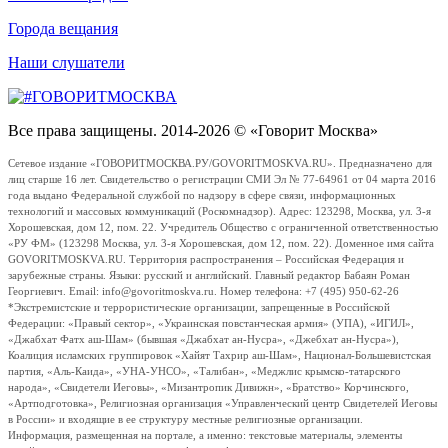
Города вещания
Наши слушатели
Все права защищены. 2014-2026 © «Говорит Москва»
Сетевое издание «ГОВОРИТМОСКВА.РУ/GOVORITMOSKVA.RU». Предназначено для
лиц старше 16 лет. Свидетельство о регистрации СМИ Эл № 77-64961 от 04 марта 2016
года выдано Федеральной службой по надзору в сфере связи, информационных
технологий и массовых коммуникаций (Роскомнадзор). Адрес: 123298, Москва, ул. 3-я
Хорошевская, дом 12, пом. 22. Учредитель Общество с ограниченной ответственностью
«РУ ФМ» (123298 Москва, ул. 3-я Хорошевская, дом 12, пом. 22). Доменное имя сайта
GOVORITMOSKVA.RU. Территория распространения – Российская Федерация и
зарубежные страны. Языки: русский и английский. Главный редактор Бабаян Роман
Георгиевич. Email: info@govoritmoskva.ru. Номер телефона: +7 (495) 950-62-26
*Экстремистские и террористические организации, запрещенные в Российской
Федерации: «Правый сектор», «Украинская повстанческая армия» (УПА), «ИГИЛ»,
«Джабхат Фатх аш-Шам» (бывшая «Джабхат ан-Нусра», «Джебхат ан-Нусра»),
Коалиция исламских группировок «Хайят Тахрир аш-Шам», Национал-Большевистская
партия, «Аль-Каида», «УНА-УНСО», «Талибан», «Меджлис крымско-татарского
народа», «Свидетели Иеговы», «Мизантропик Дивижн», «Братство» Корчинского,
«Артподготовка», Религиозная организация «Управленческий центр Свидетелей Иеговы
в России» и входящие в ее структуру местные религиозные организации.
Информация, размещенная на портале, а именно: текстовые материалы, элементы