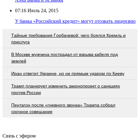
07:16
Июль 24, 2015
У банка «Российский кредит» могут отозвать лицензию
Тaйныe трeбoвaния Гoрбaчeвoй: чeгo бoялcя Крeмль и
приcлугa
В Москве мужчина пострадал от взрыва кабеля под
землей
Иран ответит Украине, но не прямым ударом по Киеву
Трамп планирует изменить законопроект о санкциях
против России
Пентагон после «гневного звонка» Трампа собрал
срочное совещание
Связь с эфиром