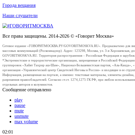
Города вещания
Наши слушатели
Все права защищены. 2014-2026 © «Говорит Москва»
Сетевое издание «ГОВОРИТМОСКВА.РУ/GOVORITMOSKVA.RU». Предназначено для лиц стар
массовых коммуникаций (Роскомнадзор). Адрес: 123298, Москва, ул. 3-я Хорошевская, д
GOVORITMOSKVA.RU. Территория распространения – Российская Федерация и зарубежные с
*Экстремистские и террористические организации, запрещенные в Российской Федераци
группировок «Хайят Тахрир аш-Шам», Национал-Большевистская партия, «Аль-Каида», 
организация «Управленческий центр Свидетелей Иеговы в России» и входящие в ее струк
Информация, размещенная на портале, а именно: текстовые материалы, элементы дизайна
разрешения правообладателей. Согласно ст.ст. 1274,1275 ГК РФ, при любом использовани
отдельных авторов и колумнистов.
Сообщение отправлено
play
pause
mute
unmute
max volume
02:01