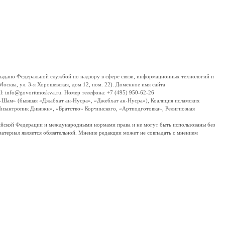
дано Федеральной службой по надзору в сфере связи, информационных технологий и
сква, ул. 3-я Хорошевская, дом 12, пом. 22). Доменное имя сайта
 info@govoritmoskva.ru. Номер телефона: +7 (495) 950-62-26
ш-Шам» (бывшая «Джабхат ан-Нусра», «Джебхат ан-Нусра»), Коалиция исламских
изантропик Дивижн», «Братство» Корчинского, «Артподготовка», Религиозная
ссийской Федерации и международными нормами права и не могут быть использованы без
материал является обязательной. Мнение редакции может не совпадать с мнением