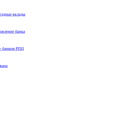
ездные вклады
ровление банка
т» банком РПЦ
ована