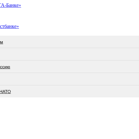
ТА-Банке»
стбанке»
ам
оссию
 НАТО