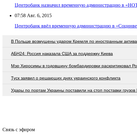
Центробанк назначил временную администрацию в «НО
07:58
Авг. 6, 2015
Центробанк ввёл временную администрацию в «Социнве
В Польше возмущены ударом Кремля по иностранным актив
АБН24: Россия наказала США за поддержку Киева
Мэр Хиросимы в годовщину бомбардировки раскритиковал Р
Туск заявил о решающих днях украинского конфликта
Удары по портам Украины поставили на стоп поставки грузов
Связь с эфиром