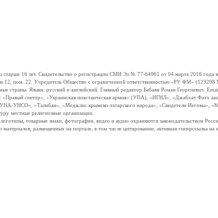
ше 16 лет. Свидетельство о регистрации СМИ Эл № 77-64961 от 04 марта 2016 года вы
ом 12, пом. 22. Учредитель Общество с ограниченной ответственностью «РУ ФМ» (123298 Мо
траны. Языки: русский и английский. Главный редактор Бабаян Роман Георгиевич. Email:
и: «Правый сектор», «Украинская повстанческая армия» (УПА), «ИГИЛ», «Джабхат Фатх а
«УНА-УНСО», «Талибан», «Меджлис крымско-татарского народа», «Свидетели Иеговы», «М
туру местные религиозные организации.
, логотипы, товарные знаки, фотографии, видео и аудио охраняются законодательством Ро
и материалов, размещенных на портале, в том числе цитировании, активная гиперссылка на 