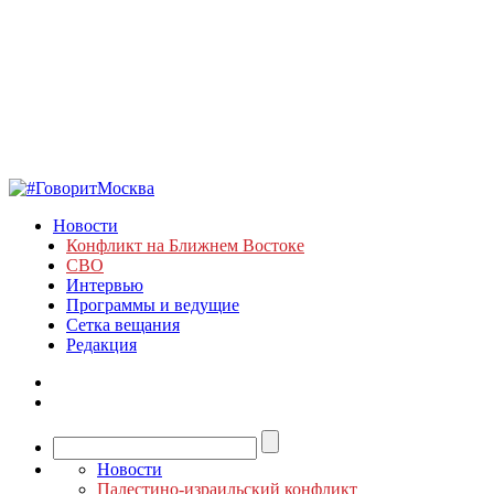
Новости
Конфликт на Ближнем Востоке
СВО
Интервью
Программы и ведущие
Сетка вещания
Редакция
Новости
Палестино-израильский конфликт