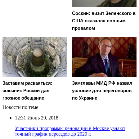
Соскин: визит Зеленского в
США оказался полным
провалом
Заставим раскаяться:
Замглавы МИД РФ назвал
союзник России дал
условие для переговоров
грозное обещание
по Украине
Новости по теме
12:31
Июнь 29, 2018
Участники программы реновации в Москве узнают
точный график переездов до 2020 г.