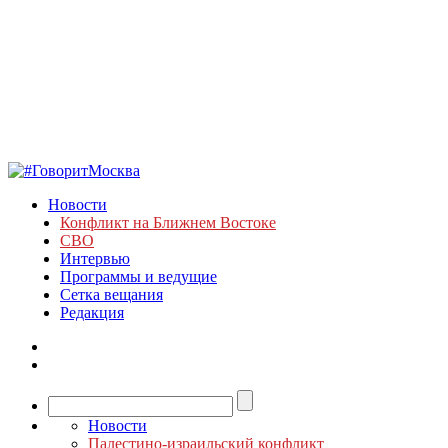
Новости
Конфликт на Ближнем Востоке
СВО
Интервью
Программы и ведущие
Сетка вещания
Редакция
Новости
Палестино-израильский конфликт