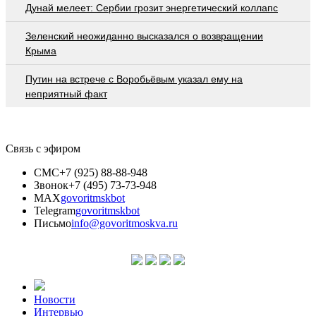
Дунай мелеет: Сербии грозит энергетический коллапс
Зеленский неожиданно высказался о возвращении
Крыма
Путин на встрече с Воробьёвым указал ему на
неприятный факт
Связь с эфиром
СМС
+7 (925) 88-88-948
Звонок
+7 (495) 73-73-948
MAX
govoritmskbot
Telegram
govoritmskbot
Письмо
info@govoritmoskva.ru
Новости
Интервью