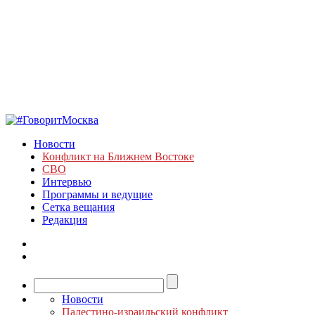
Новости
Конфликт на Ближнем Востоке
СВО
Интервью
Программы и ведущие
Сетка вещания
Редакция
Новости
Палестино-израильский конфликт