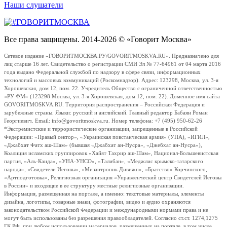
Наши слушатели
Все права защищены. 2014-2026 © «Говорит Москва»
Сетевое издание «ГОВОРИТМОСКВА.РУ/GOVORITMOSKVA.RU». Предназначено для
лиц старше 16 лет. Свидетельство о регистрации СМИ Эл № 77-64961 от 04 марта 2016
года выдано Федеральной службой по надзору в сфере связи, информационных
технологий и массовых коммуникаций (Роскомнадзор). Адрес: 123298, Москва, ул. 3-я
Хорошевская, дом 12, пом. 22. Учредитель Общество с ограниченной ответственностью
«РУ ФМ» (123298 Москва, ул. 3-я Хорошевская, дом 12, пом. 22). Доменное имя сайта
GOVORITMOSKVA.RU. Территория распространения – Российская Федерация и
зарубежные страны. Языки: русский и английский. Главный редактор Бабаян Роман
Георгиевич. Email: info@govoritmoskva.ru. Номер телефона: +7 (495) 950-62-26
*Экстремистские и террористические организации, запрещенные в Российской
Федерации: «Правый сектор», «Украинская повстанческая армия» (УПА), «ИГИЛ»,
«Джабхат Фатх аш-Шам» (бывшая «Джабхат ан-Нусра», «Джебхат ан-Нусра»),
Коалиция исламских группировок «Хайят Тахрир аш-Шам», Национал-Большевистская
партия, «Аль-Каида», «УНА-УНСО», «Талибан», «Меджлис крымско-татарского
народа», «Свидетели Иеговы», «Мизантропик Дивижн», «Братство» Корчинского,
«Артподготовка», Религиозная организация «Управленческий центр Свидетелей Иеговы
в России» и входящие в ее структуру местные религиозные организации.
Информация, размещенная на портале, а именно: текстовые материалы, элементы
дизайна, логотипы, товарные знаки, фотографии, видео и аудио охраняются
законодательством Российской Федерации и международными нормами права и не
могут быть использованы без разрешения правообладателей. Согласно ст.ст. 1274,1275
ГК РФ, при любом использовании материалов, размещенных на портале, в том числе