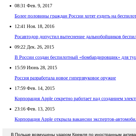
08:31
Фев. 9, 2017
Более половины граждан России хотят ездить на беспил
12:41
Ноя. 18, 2016
Росавтодор допустил вытеснение дальнобойщиков беспил
09:22
Дек. 26, 2015
В России создан беспилотный «бомбардировщик» для ту
15:59
Июнь 28, 2015
Россия разработала новое гиперзвуковое оружие
17:59
Фев. 14, 2015
Корпорация Apple секретно работает над созданием элек
23:16
Фев. 13, 2015
Корпорация Apple открыла вакансии экспертов-автомоби
В Польше возмущены ударом Кремля по иностранным актив