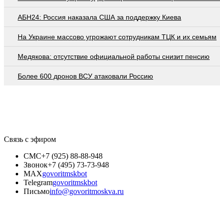
АБН24: Россия наказала США за поддержку Киева
На Украине массово угрожают сотрудникам ТЦК и их семьям
Медякова: отсутствие официальной работы снизит пенсию
Более 600 дронов ВСУ атаковали Россию
Связь с эфиром
СМС
+7 (925) 88-88-948
Звонок
+7 (495) 73-73-948
MAX
govoritmskbot
Telegram
govoritmskbot
Письмо
info@govoritmoskva.ru