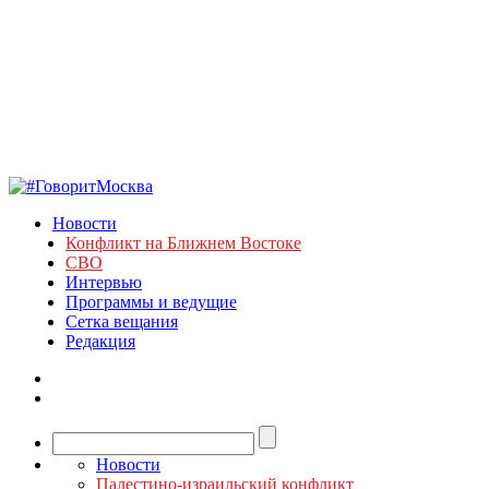
Новости
Конфликт на Ближнем Востоке
СВО
Интервью
Программы и ведущие
Сетка вещания
Редакция
Новости
Палестино-израильский конфликт