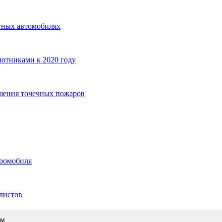
отных автомобилях
отниками к 2020 году
шения точечных пожаров
тромобиля
листов
ам