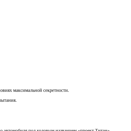
ловиях максимальной секретности.
пытания.
го автомобиля под кодовым названием «проект Титан»,