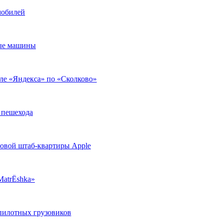
мобилей
ные машины
ле «Яндекса» по «Сколково»
 пешехода
новой штаб-квартиры Apple
MatrЁshka»
пилотных грузовиков