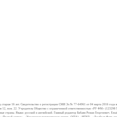
ше 16 лет. Свидетельство о регистрации СМИ Эл № 77-64961 от 04 марта 2016 года вы
ом 12, пом. 22. Учредитель Общество с ограниченной ответственностью «РУ ФМ» (123298 Мо
траны. Языки: русский и английский. Главный редактор Бабаян Роман Георгиевич. Email:
и: «Правый сектор», «Украинская повстанческая армия» (УПА), «ИГИЛ», «Джабхат Фатх а