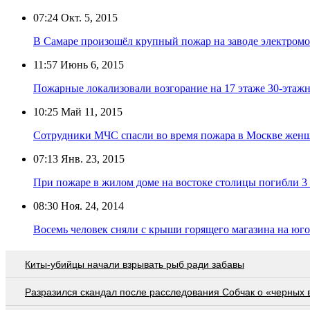
07:24
Окт. 5, 2015
В Самаре произошёл крупный пожар на заводе электром
11:57
Июнь 6, 2015
Пожарные локализовали возгорание на 17 этаже 30-этаж
10:25
Май 11, 2015
Сотрудники МЧС спасли во время пожара в Москве женщ
07:13
Янв. 23, 2015
При пожаре в жилом доме на востоке столицы погибли 3
08:30
Ноя. 24, 2014
Восемь человек сняли с крыши горящего магазина на юг
Киты-убийцы начали взрывать рыб ради забавы
Разразился скандал после расследования Собчак о «черных 