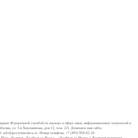
дано Федеральной службой по надзору в сфере связи, информационных технологий и
сква, ул. 3-я Хорошевская, дом 12, пом. 22). Доменное имя сайта
 info@govoritmoskva.ru. Номер телефона: +7 (495) 950-62-26
ш-Шам» (бывшая «Джабхат ан-Нусра», «Джебхат ан-Нусра»), Коалиция исламских