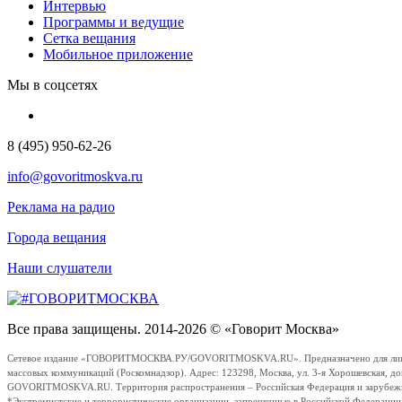
Интервью
Программы и ведущие
Сетка вещания
Мобильное приложение
Мы в соцсетях
8 (495) 950-62-26
info@govoritmoskva.ru
Реклама на радио
Города вещания
Наши слушатели
Все права защищены. 2014-2026 © «Говорит Москва»
Сетевое издание «ГОВОРИТМОСКВА.РУ/GOVORITMOSKVA.RU». Предназначено для лиц стар
массовых коммуникаций (Роскомнадзор). Адрес: 123298, Москва, ул. 3-я Хорошевская, д
GOVORITMOSKVA.RU. Территория распространения – Российская Федерация и зарубежные с
*Экстремистские и террористические организации, запрещенные в Российской Федераци