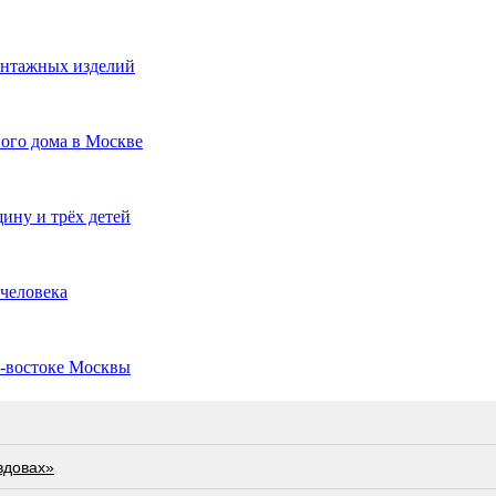
онтажных изделий
ного дома в Москве
ину и трёх детей
 человека
о-востоке Москвы
вдовах»