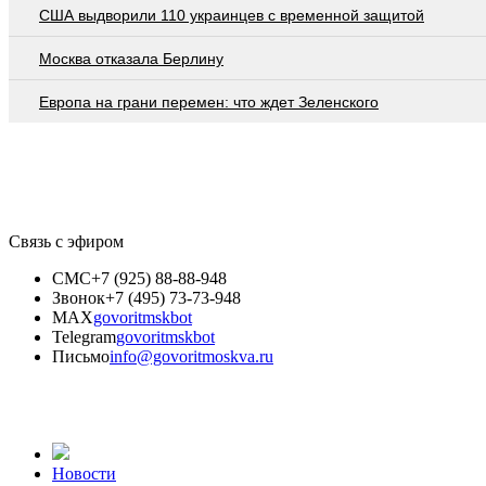
США выдворили 110 украинцев с временной защитой
Москва отказала Берлину
Европа на грани перемен: что ждет Зеленского
Связь с эфиром
СМС
+7 (925) 88-88-948
Звонок
+7 (495) 73-73-948
MAX
govoritmskbot
Telegram
govoritmskbot
Письмо
info@govoritmoskva.ru
Новости