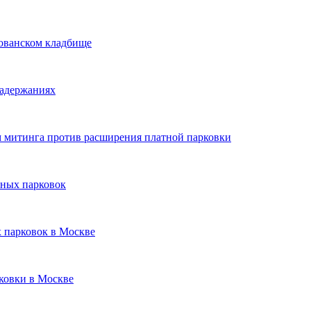
Хованском кладбище
задержаниях
 митинга против расширения платной парковки
тных парковок
 парковок в Москве
ковки в Москве