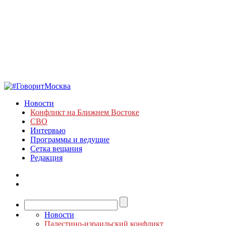
Новости
Конфликт на Ближнем Востоке
СВО
Интервью
Программы и ведущие
Сетка вещания
Редакция
Новости
Палестино-израильский конфликт