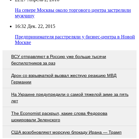
На севере Москвы около торгового центра застрелили
мужчину
16:32
Дек. 22, 2015
Предпринимателя расстреляли у бизнес-центра в Новой
Москве
ВСУ отправляют в Россию уже больше тысячи
беспилотников за раз
Дрон со взрывчаткой вызвал жесткую реакцию МВД
Германии
На Украине предупредили о самой тяжелой зиме за пять
лет
The Economist раскрыл, какие слова Федорова
шокировали Зеленского
США возобновляют морскую блокаду Ирана — Трамп