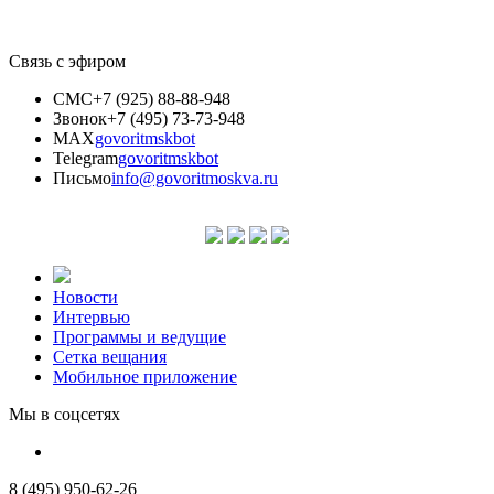
Связь с эфиром
СМС
+7 (925) 88-88-948
Звонок
+7 (495) 73-73-948
MAX
govoritmskbot
Telegram
govoritmskbot
Письмо
info@govoritmoskva.ru
Новости
Интервью
Программы и ведущие
Сетка вещания
Мобильное приложение
Мы в соцсетях
8 (495) 950-62-26