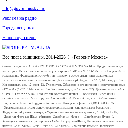
info@govoritmoskva.ru
Реклама на радио
Города вещания
Наши слушатели
Все права защищены. 2014-2026 © «Говорит Москва»
Сетевое издание «ГОВОРИТМОСКВА.РУ/GOVORITMOSKVA.RU». Предназначено для
лиц старше 16 лет. Свидетельство о регистрации СМИ Эл № 77-64961 от 04 марта 2016
года выдано Федеральной службой по надзору в сфере связи, информационных
технологий и массовых коммуникаций (Роскомнадзор). Адрес: 123298, Москва, ул. 3-я
Хорошевская, дом 12, пом. 22. Учредитель Общество с ограниченной ответственностью
«РУ ФМ» (123298 Москва, ул. 3-я Хорошевская, дом 12, пом. 22). Доменное имя сайта
GOVORITMOSKVA.RU. Территория распространения – Российская Федерация и
зарубежные страны. Языки: русский и английский. Главный редактор Бабаян Роман
Георгиевич. Email: info@govoritmoskva.ru. Номер телефона: +7 (495) 950-62-26
*Экстремистские и террористические организации, запрещенные в Российской
Федерации: «Правый сектор», «Украинская повстанческая армия» (УПА), «ИГИЛ»,
«Джабхат Фатх аш-Шам» (бывшая «Джабхат ан-Нусра», «Джебхат ан-Нусра»),
Коалиция исламских группировок «Хайят Тахрир аш-Шам», Национал-Большевистская
партия, «Аль-Каида», «УНА-УНСО», «Талибан», «Меджлис крымско-татарского