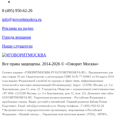
8 (495) 950-62-26
info@govoritmoskva.ru
Реклама на радио
Города вещания
Наши слушатели
Все права защищены. 2014-2026 © «Говорит Москва»
Сетевое издание «ГОВОРИТМОСКВА.РУ/GOVORITMOSKVA.RU». Предназначено для
лиц старше 16 лет. Свидетельство о регистрации СМИ Эл № 77-64961 от 04 марта 2016
года выдано Федеральной службой по надзору в сфере связи, информационных
технологий и массовых коммуникаций (Роскомнадзор). Адрес: 123298, Москва, ул. 3-я
Хорошевская, дом 12, пом. 22. Учредитель Общество с ограниченной ответственностью
«РУ ФМ» (123298 Москва, ул. 3-я Хорошевская, дом 12, пом. 22). Доменное имя сайта
GOVORITMOSKVA.RU. Территория распространения – Российская Федерация и
зарубежные страны. Языки: русский и английский. Главный редактор Бабаян Роман
Георгиевич. Email: info@govoritmoskva.ru. Номер телефона: +7 (495) 950-62-26
*Экстремистские и террористические организации, запрещенные в Российской
Федерации: «Правый сектор», «Украинская повстанческая армия» (УПА), «ИГИЛ»,