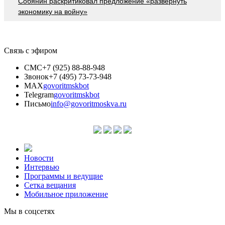
Собянин раскритиковал предложение «развернуть
экономику на войну»
Связь с эфиром
СМС
+7 (925) 88-88-948
Звонок
+7 (495) 73-73-948
MAX
govoritmskbot
Telegram
govoritmskbot
Письмо
info@govoritmoskva.ru
Новости
Интервью
Программы и ведущие
Сетка вещания
Мобильное приложение
Мы в соцсетях