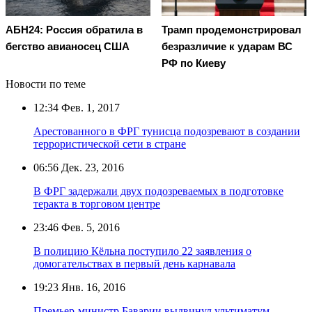
АБН24: Россия обратила в
Трамп продемонстрировал
бегство авианосец США
безразличие к ударам ВС
РФ по Киеву
Новости по теме
12:34
Фев. 1, 2017
Арестованного в ФРГ тунисца подозревают в создании
террористической сети в стране
06:56
Дек. 23, 2016
В ФРГ задержали двух подозреваемых в подготовке
теракта в торговом центре
23:46
Фев. 5, 2016
В полицию Кёльна поступило 22 заявления о
домогательствах в первый день карнавала
19:23
Янв. 16, 2016
Премьер-министр Баварии выдвинул ультиматум