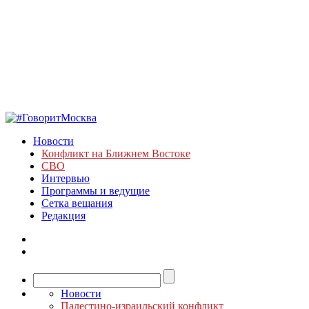
Новости
Конфликт на Ближнем Востоке
СВО
Интервью
Программы и ведущие
Сетка вещания
Редакция
Новости
Палестино-израильский конфликт