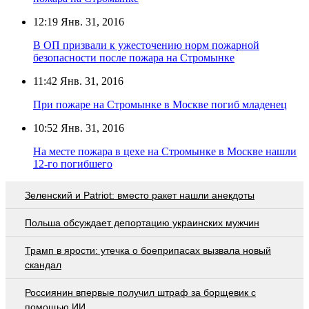
12:19
Янв. 31, 2016
В ОП призвали к ужесточению норм пожарной
безопасности после пожара на Стромынке
11:42
Янв. 31, 2016
При пожаре на Стромынке в Москве погиб младенец
10:52
Янв. 31, 2016
На месте пожара в цехе на Стромынке в Москве нашли
12-го погибшего
Зеленский и Patriot: вместо ракет нашли анекдоты
Польша обсуждает депортацию украинских мужчин
Трамп в ярости: утечка о боеприпасах вызвала новый
скандал
Россиянин впервые получил штраф за борщевик с
помощью ИИ