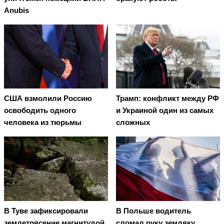
Anubis
США взмолили Россию
Трамп: конфликт между РФ
освободить одного
и Украиной один из самых
человека из тюрьмы
сложных
В Туве зафиксировали
В Польше водитель
землетрясение магнитудой
сломал руку земляку,