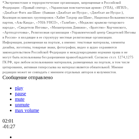
*Экстремистские и террористические организации, запрещенные в Российской
Федерации: «Правый сектор», «Украинская повстанческая армия» (УПА), «ИГИЛ»,
«Джабхат Фатх аш-Шам» (бывшая «Джабхат ан-Нусра», «Джебхат ан-Нусра»),
Коалиция исламских группировок «Хайят Тахрир аш-Шам», Национал-Большевистская
партия, «Аль-Каида», «УНА-УНСО», «Талибан», «Меджлис крымско-татарского
народа», «Свидетели Иеговы», «Мизантропик Дивижн», «Братство» Корчинского,
«Артподготовка», Религиозная организация «Управленческий центр Свидетелей Иеговы
в России» и входящие в ее структуру местные религиозные организации.
Информация, размещенная на портале, а именно: текстовые материалы, элементы
дизайна, логотипы, товарные знаки, фотографии, видео и аудио охраняются
законодательством Российской Федерации и международными нормами права и не
могут быть использованы без разрешения правообладателей. Согласно ст.ст. 1274,1275
ГК РФ, при любом использовании материалов, размещенных на портале, в том числе
цитировании, активная гиперссылка на материал является обязательной. Мнение
редакции может не совпадать с мнением отдельных авторов и колумнистов.
Сообщение отправлено
play
pause
mute
unmute
max volume
02:01
-01:27