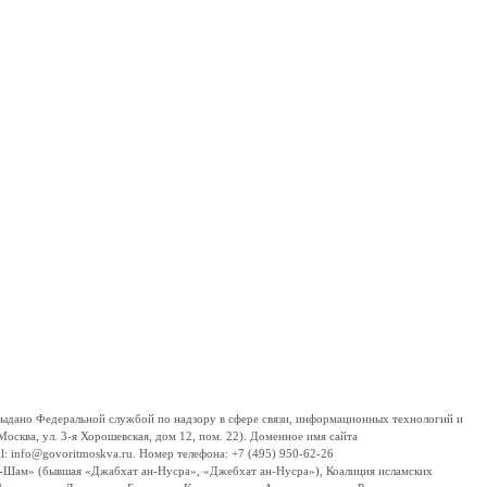
дано Федеральной службой по надзору в сфере связи, информационных технологий и
сква, ул. 3-я Хорошевская, дом 12, пом. 22). Доменное имя сайта
 info@govoritmoskva.ru. Номер телефона: +7 (495) 950-62-26
ш-Шам» (бывшая «Джабхат ан-Нусра», «Джебхат ан-Нусра»), Коалиция исламских