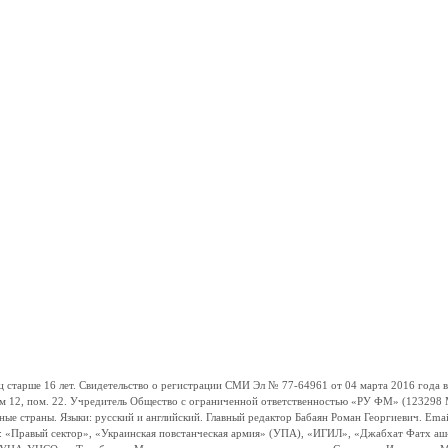
ше 16 лет. Свидетельство о регистрации СМИ Эл № 77-64961 от 04 марта 2016 года вы
ом 12, пом. 22. Учредитель Общество с ограниченной ответственностью «РУ ФМ» (123298 Мо
траны. Языки: русский и английский. Главный редактор Бабаян Роман Георгиевич. Email:
и: «Правый сектор», «Украинская повстанческая армия» (УПА), «ИГИЛ», «Джабхат Фатх а