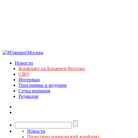
Новости
Конфликт на Ближнем Востоке
СВО
Интервью
Программы и ведущие
Сетка вещания
Редакция
Новости
Палестино-израильский конфликт