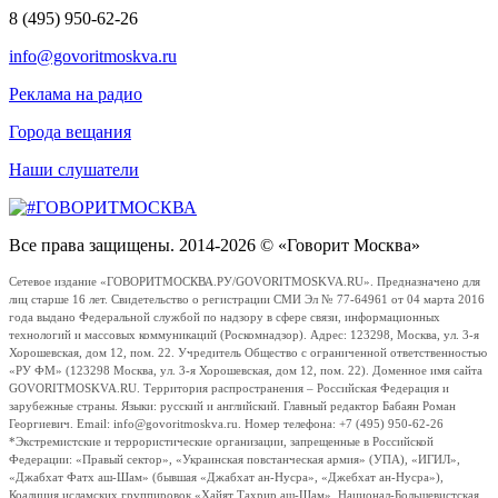
8 (495) 950-62-26
info@govoritmoskva.ru
Реклама на радио
Города вещания
Наши слушатели
Все права защищены. 2014-2026 © «Говорит Москва»
Сетевое издание «ГОВОРИТМОСКВА.РУ/GOVORITMOSKVA.RU». Предназначено для
лиц старше 16 лет. Свидетельство о регистрации СМИ Эл № 77-64961 от 04 марта 2016
года выдано Федеральной службой по надзору в сфере связи, информационных
технологий и массовых коммуникаций (Роскомнадзор). Адрес: 123298, Москва, ул. 3-я
Хорошевская, дом 12, пом. 22. Учредитель Общество с ограниченной ответственностью
«РУ ФМ» (123298 Москва, ул. 3-я Хорошевская, дом 12, пом. 22). Доменное имя сайта
GOVORITMOSKVA.RU. Территория распространения – Российская Федерация и
зарубежные страны. Языки: русский и английский. Главный редактор Бабаян Роман
Георгиевич. Email: info@govoritmoskva.ru. Номер телефона: +7 (495) 950-62-26
*Экстремистские и террористические организации, запрещенные в Российской
Федерации: «Правый сектор», «Украинская повстанческая армия» (УПА), «ИГИЛ»,
«Джабхат Фатх аш-Шам» (бывшая «Джабхат ан-Нусра», «Джебхат ан-Нусра»),
Коалиция исламских группировок «Хайят Тахрир аш-Шам», Национал-Большевистская