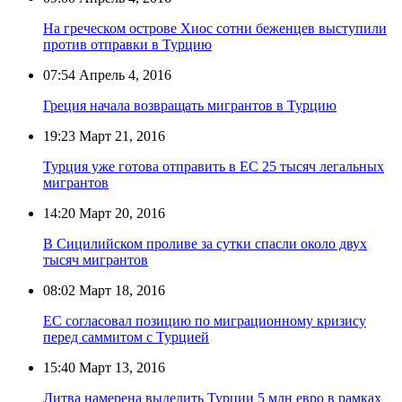
На греческом острове Хиос сотни беженцев выступили
против отправки в Турцию
07:54
Апрель 4, 2016
Греция начала возвращать мигрантов в Турцию
19:23
Март 21, 2016
Турция уже готова отправить в ЕС 25 тысяч легальных
мигрантов
14:20
Март 20, 2016
В Сицилийском проливе за сутки спасли около двух
тысяч мигрантов
08:02
Март 18, 2016
ЕС согласовал позицию по миграционному кризису
перед саммитом с Турцией
15:40
Март 13, 2016
Литва намерена выделить Турции 5 млн евро в рамках