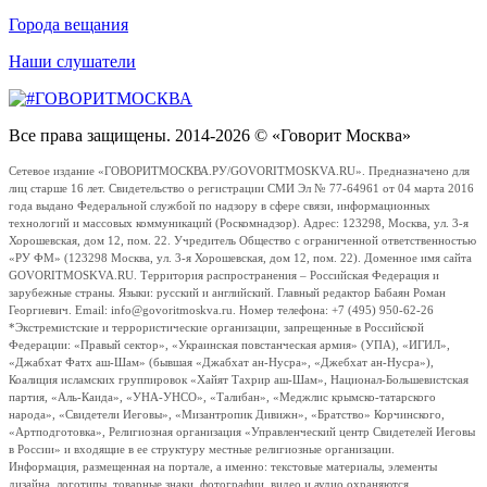
Города вещания
Наши слушатели
Все права защищены. 2014-2026 © «Говорит Москва»
Сетевое издание «ГОВОРИТМОСКВА.РУ/GOVORITMOSKVA.RU». Предназначено для
лиц старше 16 лет. Свидетельство о регистрации СМИ Эл № 77-64961 от 04 марта 2016
года выдано Федеральной службой по надзору в сфере связи, информационных
технологий и массовых коммуникаций (Роскомнадзор). Адрес: 123298, Москва, ул. 3-я
Хорошевская, дом 12, пом. 22. Учредитель Общество с ограниченной ответственностью
«РУ ФМ» (123298 Москва, ул. 3-я Хорошевская, дом 12, пом. 22). Доменное имя сайта
GOVORITMOSKVA.RU. Территория распространения – Российская Федерация и
зарубежные страны. Языки: русский и английский. Главный редактор Бабаян Роман
Георгиевич. Email: info@govoritmoskva.ru. Номер телефона: +7 (495) 950-62-26
*Экстремистские и террористические организации, запрещенные в Российской
Федерации: «Правый сектор», «Украинская повстанческая армия» (УПА), «ИГИЛ»,
«Джабхат Фатх аш-Шам» (бывшая «Джабхат ан-Нусра», «Джебхат ан-Нусра»),
Коалиция исламских группировок «Хайят Тахрир аш-Шам», Национал-Большевистская
партия, «Аль-Каида», «УНА-УНСО», «Талибан», «Меджлис крымско-татарского
народа», «Свидетели Иеговы», «Мизантропик Дивижн», «Братство» Корчинского,
«Артподготовка», Религиозная организация «Управленческий центр Свидетелей Иеговы
в России» и входящие в ее структуру местные религиозные организации.
Информация, размещенная на портале, а именно: текстовые материалы, элементы
дизайна, логотипы, товарные знаки, фотографии, видео и аудио охраняются