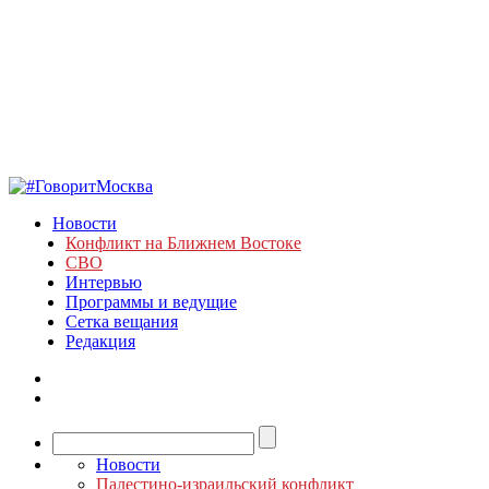
Новости
Конфликт на Ближнем Востоке
СВО
Интервью
Программы и ведущие
Сетка вещания
Редакция
Новости
Палестино-израильский конфликт