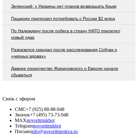
Зеленский: у Украины нет планов возвращать Крым
Пашинян пригрозил потребовать c России $2 млрд
По Надеждину после побега в страну НАТО прилетел
новый удар
Разразился скандал после расследования Собчак о
«черных вдовах»
Давнее пророчество Жириновского о Европе начало
сбываться
Связь с эфиром
СМС
+7 (925) 88-88-948
Звонок
+7 (495) 73-73-948
MAX
govoritmskbot
Telegram
govoritmskbot
Письмо
info@govoritmoskva.ru