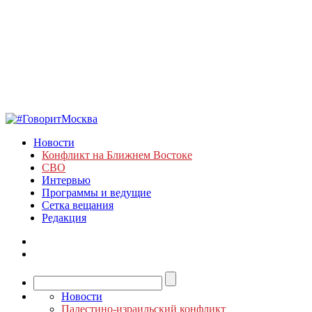
Новости
Конфликт на Ближнем Востоке
СВО
Интервью
Программы и ведущие
Сетка вещания
Редакция
Новости
Палестино-израильский конфликт