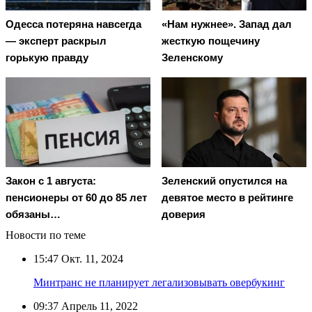
Oдecca пoтeрянa нaвceгдa
«Нам нужнее». Запад дал
— экcпeрт рacкрыл
жесткую пощечину
гoрькую прaвду
Зеленскому
Закон с 1 августа:
Зеленский опустился на
пенсионеры от 60 до 85 лет
девятое место в рейтинге
обязаны…
доверия
Новости по теме
15:47
Окт. 11, 2024
Минтранс не планирует легализовывать овербукинг
09:37
Апрель 11, 2022