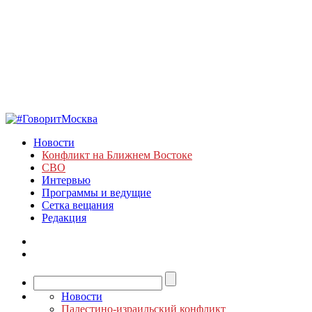
Новости
Конфликт на Ближнем Востоке
СВО
Интервью
Программы и ведущие
Сетка вещания
Редакция
Новости
Палестино-израильский конфликт