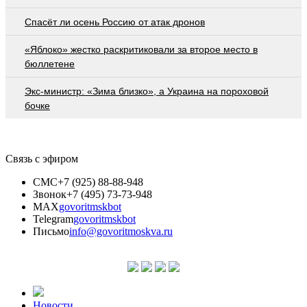
Спасёт ли осень Россию от атак дронов
«Яблоко» жестко раскритиковали за второе место в
бюллетене
Экс-министр: «Зима близко», а Украина на пороховой
бочке
Связь с эфиром
СМС
+7 (925) 88-88-948
Звонок
+7 (495) 73-73-948
MAX
govoritmskbot
Telegram
govoritmskbot
Письмо
info@govoritmoskva.ru
Новости