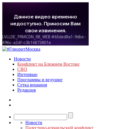
Новости
Конфликт на Ближнем Востоке
СВО
Интервью
Программы и ведущие
Сетка вещания
Редакция
Новости
Палестино-израильский конфликт