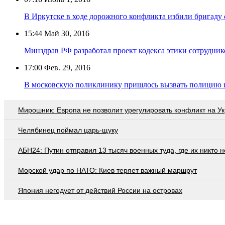
В Иркутске в ходе дорожного конфликта избили бригаду
15:44
Май 30, 2016
Минздрав РФ разработал проект кодекса этики сотрудник
17:00
Фев. 29, 2016
В московскую поликлинику пришлось вызвать полицию и
Мирошник: Европа не позволит урегулировать конфликт на У
Челябинец поймал царь-щуку
АБН24: Путин отправил 13 тысяч военных туда, где их никто 
Морской удар по НАТО: Киев теряет важный маршрут
Япония негодует от действий России на островах