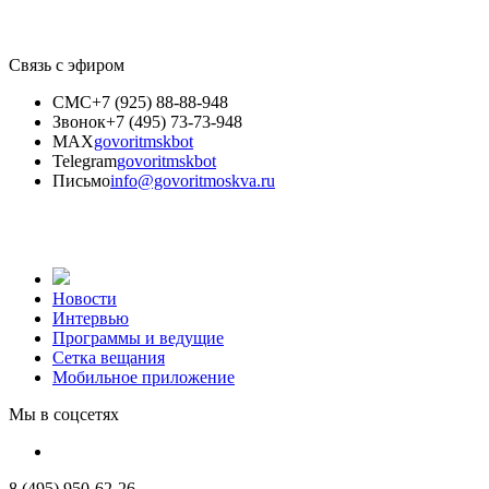
Связь с эфиром
СМС
+7 (925) 88-88-948
Звонок
+7 (495) 73-73-948
MAX
govoritmskbot
Telegram
govoritmskbot
Письмо
info@govoritmoskva.ru
Новости
Интервью
Программы и ведущие
Сетка вещания
Мобильное приложение
Мы в соцсетях
8 (495) 950-62-26