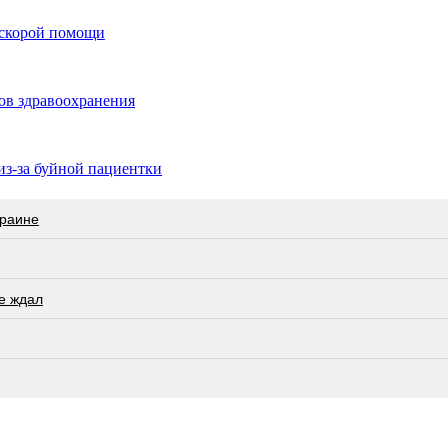
 скорой помощи
ов здравоохранения
з-за буйной пациентки
краине
не ждал