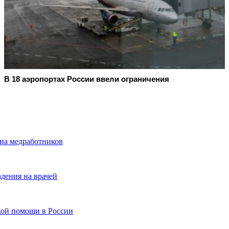
В 18 аэропортах России ввели ограничения
 на медработников
дения на врачей
ой помощи в России