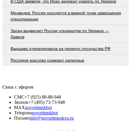
В США заявили, что Иран задумал ударить по Украине
Медведев: Россия находится в важной точке завершения
спецоперации
Запад выдвигает России ультиматум по Украине —
Лавров
Варшава отреагировала на перенос посольства РФ
Россияне массово снимают наличные
Связь с эфиром
СМС
+7 (925) 88-88-948
Звонок
+7 (495) 73-73-948
MAX
govoritmskbot
Telegram
govoritmskbot
Письмо
info@govoritmoskva.ru