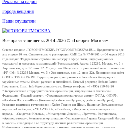
Реклама на радио
Города вещания
Наши слушатели
Все права защищены. 2014-2026 © «Говорит Москва»
Сетевое издание «ГОВОРИТМОСКВА.РУ/GOVORITMOSKVA.RU». Предназначено для
лиц старше 16 лет. Свидетельство о регистрации СМИ Эл № 77-64961 от 04 марта 2016
года выдано Федеральной службой по надзору в сфере связи, информационных
технологий и массовых коммуникаций (Роскомнадзор). Адрес: 123298, Москва, ул. 3-я
Хорошевская, дом 12, пом. 22. Учредитель Общество с ограниченной ответственностью
«РУ ФМ» (123298 Москва, ул. 3-я Хорошевская, дом 12, пом. 22). Доменное имя сайта
GOVORITMOSKVA.RU. Территория распространения – Российская Федерация и
зарубежные страны. Языки: русский и английский. Главный редактор Бабаян Роман
Георгиевич. Email: info@govoritmoskva.ru. Номер телефона: +7 (495) 950-62-26
*Экстремистские и террористические организации, запрещенные в Российской
Федерации: «Правый сектор», «Украинская повстанческая армия» (УПА), «ИГИЛ»,
«Джабхат Фатх аш-Шам» (бывшая «Джабхат ан-Нусра», «Джебхат ан-Нусра»),
Коалиция исламских группировок «Хайят Тахрир аш-Шам», Национал-Большевистская
партия, «Аль-Каида», «УНА-УНСО», «Талибан», «Меджлис крымско-татарского
народа», «Свидетели Иеговы», «Мизантропик Дивижн», «Братство» Корчинского,
«Артподготовка», Религиозная организация «Управленческий центр Свидетелей Иеговы
в России» и входящие в ее структуру местные религиозные организации.
Информация, размещенная на портале, а именно: текстовые материалы, элементы