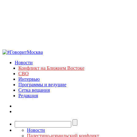
Новости
Конфликт на Ближнем Востоке
СВО
Интервью
Программы и ведущие
Сетка вещания
Редакция
Новости
Палестино-израильский конфликт