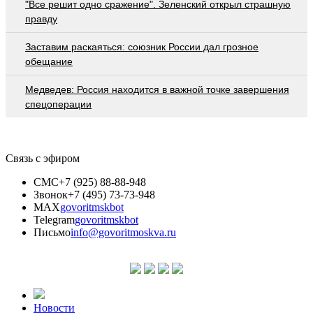
"Все решит одно сражение". Зеленский открыл страшную
правду
Заставим раскаяться: союзник России дал грозное
обещание
Медведев: Россия находится в важной точке завершения
спецоперации
Связь с эфиром
СМС
+7 (925) 88-88-948
Звонок
+7 (495) 73-73-948
MAX
govoritmskbot
Telegram
govoritmskbot
Письмо
info@govoritmoskva.ru
Новости