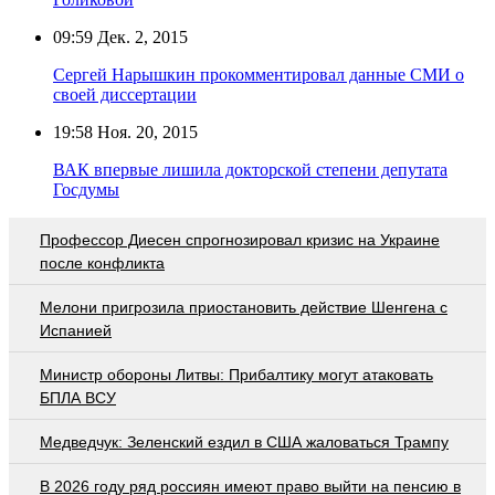
09:59
Дек. 2, 2015
Сергей Нарышкин прокомментировал данные СМИ о
своей диссертации
19:58
Ноя. 20, 2015
ВАК впервые лишила докторской степени депутата
Госдумы
Профессор Диесен спрогнозировал кризис на Украине
после конфликта
Мелони пригрозила приостановить действие Шенгена с
Испанией
Министр обороны Литвы: Прибалтику могут атаковать
БПЛА ВСУ
Медведчук: Зеленский ездил в США жаловаться Трампу
В 2026 году ряд россиян имеют право выйти на пенсию в