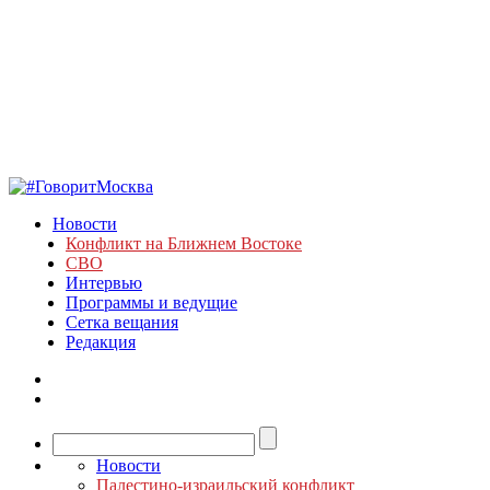
Новости
Конфликт на Ближнем Востоке
СВО
Интервью
Программы и ведущие
Сетка вещания
Редакция
Новости
Палестино-израильский конфликт