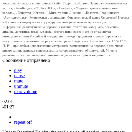
Коалиция исламских группировок «Хайят Тахрир аш-Шам», Национал-Большевистская
партия, «Аль-Каида», «УНА-УНСО», «Талибан», «Меджлис крымско-татарского
народа», «Свидетели Иеговы», «Мизантропик Дивижн», «Братство» Корчинского,
«Артподготовка», Религиозная организация «Управленческий центр Свидетелей Иеговы
в России» и входящие в ее структуру местные религиозные организации.
Информация, размещенная на портале, а именно: текстовые материалы, элементы
дизайна, логотипы, товарные знаки, фотографии, видео и аудио охраняются
законодательством Российской Федерации и международными нормами права и не
могут быть использованы без разрешения правообладателей. Согласно ст.ст. 1274,1275
ГК РФ, при любом использовании материалов, размещенных на портале, в том числе
цитировании, активная гиперссылка на материал является обязательной. Мнение
редакции может не совпадать с мнением отдельных авторов и колумнистов.
Сообщение отправлено
play
pause
mute
unmute
max volume
02:01
-01:27
repeat off