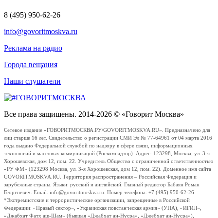
8 (495) 950-62-26
info@govoritmoskva.ru
Реклама на радио
Города вещания
Наши слушатели
Все права защищены. 2014-2026 © «Говорит Москва»
Сетевое издание «ГОВОРИТМОСКВА.РУ/GOVORITMOSKVA.RU». Предназначено для
лиц старше 16 лет. Свидетельство о регистрации СМИ Эл № 77-64961 от 04 марта 2016
года выдано Федеральной службой по надзору в сфере связи, информационных
технологий и массовых коммуникаций (Роскомнадзор). Адрес: 123298, Москва, ул. 3-я
Хорошевская, дом 12, пом. 22. Учредитель Общество с ограниченной ответственностью
«РУ ФМ» (123298 Москва, ул. 3-я Хорошевская, дом 12, пом. 22). Доменное имя сайта
GOVORITMOSKVA.RU. Территория распространения – Российская Федерация и
зарубежные страны. Языки: русский и английский. Главный редактор Бабаян Роман
Георгиевич. Email: info@govoritmoskva.ru. Номер телефона: +7 (495) 950-62-26
*Экстремистские и террористические организации, запрещенные в Российской
Федерации: «Правый сектор», «Украинская повстанческая армия» (УПА), «ИГИЛ»,
«Джабхат Фатх аш-Шам» (бывшая «Джабхат ан-Нусра», «Джебхат ан-Нусра»),