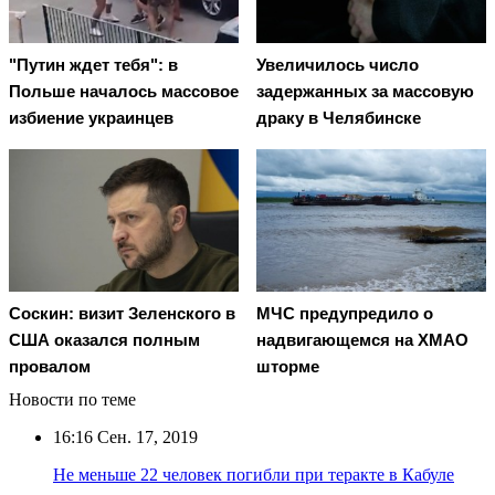
"Путин ждет тебя": в
Увеличилось число
Польше началось массовое
задержанных за массовую
избиение украинцев
драку в Челябинске
Соскин: визит Зеленского в
МЧС предупредило о
США оказался полным
надвигающемся на ХМАО
провалом
шторме
Новости по теме
16:16
Сен. 17, 2019
Не меньше 22 человек погибли при теракте в Кабуле