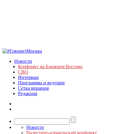
Новости
Конфликт на Ближнем Востоке
СВО
Интервью
Программы и ведущие
Сетка вещания
Редакция
Новости
Палестино-израильский конфликт