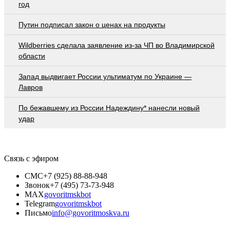
год
Путин подписал закон о ценах на продукты
Wildberries cделала заявление из-за ЧП во Владимирской
области
Запад выдвигает России ультиматум по Украине —
Лавров
По бежавшему из России Надеждину* нанесли новый
удар
Связь с эфиром
СМС
+7 (925) 88-88-948
Звонок
+7 (495) 73-73-948
MAX
govoritmskbot
Telegram
govoritmskbot
Письмо
info@govoritmoskva.ru