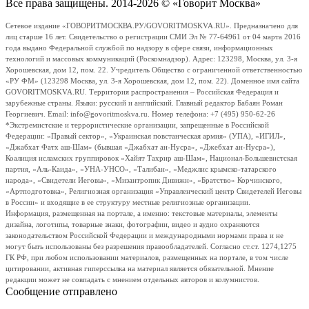
Все права защищены. 2014-2026 © «Говорит Москва»
Сетевое издание «ГОВОРИТМОСКВА.РУ/GOVORITMOSKVA.RU». Предназначено для
лиц старше 16 лет. Свидетельство о регистрации СМИ Эл № 77-64961 от 04 марта 2016
года выдано Федеральной службой по надзору в сфере связи, информационных
технологий и массовых коммуникаций (Роскомнадзор). Адрес: 123298, Москва, ул. 3-я
Хорошевская, дом 12, пом. 22. Учредитель Общество с ограниченной ответственностью
«РУ ФМ» (123298 Москва, ул. 3-я Хорошевская, дом 12, пом. 22). Доменное имя сайта
GOVORITMOSKVA.RU. Территория распространения – Российская Федерация и
зарубежные страны. Языки: русский и английский. Главный редактор Бабаян Роман
Георгиевич. Email: info@govoritmoskva.ru. Номер телефона: +7 (495) 950-62-26
*Экстремистские и террористические организации, запрещенные в Российской
Федерации: «Правый сектор», «Украинская повстанческая армия» (УПА), «ИГИЛ»,
«Джабхат Фатх аш-Шам» (бывшая «Джабхат ан-Нусра», «Джебхат ан-Нусра»),
Коалиция исламских группировок «Хайят Тахрир аш-Шам», Национал-Большевистская
партия, «Аль-Каида», «УНА-УНСО», «Талибан», «Меджлис крымско-татарского
народа», «Свидетели Иеговы», «Мизантропик Дивижн», «Братство» Корчинского,
«Артподготовка», Религиозная организация «Управленческий центр Свидетелей Иеговы
в России» и входящие в ее структуру местные религиозные организации.
Информация, размещенная на портале, а именно: текстовые материалы, элементы
дизайна, логотипы, товарные знаки, фотографии, видео и аудио охраняются
законодательством Российской Федерации и международными нормами права и не
могут быть использованы без разрешения правообладателей. Согласно ст.ст. 1274,1275
ГК РФ, при любом использовании материалов, размещенных на портале, в том числе
цитировании, активная гиперссылка на материал является обязательной. Мнение
редакции может не совпадать с мнением отдельных авторов и колумнистов.
Сообщение отправлено