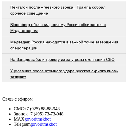
Пентагон после «гневного звонка» Трампа собрал
срочное совещание
Bloomberg объяснил, почему Россия сближается с
Мадагаскаром
Медведев: Россия находится в важной точке завершения
спецоперации
На Западе забили тревогу из-за угрозы окончания СВО
Уцелевшая после атомного удара русская скрипка вновь
зазвучит
Связь с эфиром
СМС
+7 (925) 88-88-948
Звонок
+7 (495) 73-73-948
MAX
govoritmskbot
Telegram
govoritmskbot