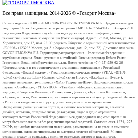
Все права защищены. 2014-2026 © «Говорит Москва»
Сетевое издание «ГОВОРИТМОСКВА.РУ/GOVORITMOSKVA.RU». Предназначено для
лиц старше 16 лет. Свидетельство о регистрации СМИ Эл № 77-64961 от 04 марта 2016
года выдано Федеральной службой по надзору в сфере связи, информационных
технологий и массовых коммуникаций (Роскомнадзор). Адрес: 123298, Москва, ул. 3-я
Хорошевская, дом 12, пом. 22. Учредитель Общество с ограниченной ответственностью
«РУ ФМ» (123298 Москва, ул. 3-я Хорошевская, дом 12, пом. 22). Доменное имя сайта
GOVORITMOSKVA.RU. Территория распространения – Российская Федерация и
зарубежные страны. Языки: русский и английский. Главный редактор Бабаян Роман
Георгиевич. Email: info@govoritmoskva.ru. Номер телефона: +7 (495) 950-62-26
*Экстремистские и террористические организации, запрещенные в Российской
Федерации: «Правый сектор», «Украинская повстанческая армия» (УПА), «ИГИЛ»,
«Джабхат Фатх аш-Шам» (бывшая «Джабхат ан-Нусра», «Джебхат ан-Нусра»),
Коалиция исламских группировок «Хайят Тахрир аш-Шам», Национал-Большевистская
партия, «Аль-Каида», «УНА-УНСО», «Талибан», «Меджлис крымско-татарского
народа», «Свидетели Иеговы», «Мизантропик Дивижн», «Братство» Корчинского,
«Артподготовка», Религиозная организация «Управленческий центр Свидетелей Иеговы
в России» и входящие в ее структуру местные религиозные организации.
Информация, размещенная на портале, а именно: текстовые материалы, элементы
дизайна, логотипы, товарные знаки, фотографии, видео и аудио охраняются
законодательством Российской Федерации и международными нормами права и не
могут быть использованы без разрешения правообладателей. Согласно ст.ст. 1274,1275
ГК РФ, при любом использовании материалов, размещенных на портале, в том числе
цитировании, активная гиперссылка на материал является обязательной. Мнение
редакции может не совпадать с мнением отдельных авторов и колумнистов.