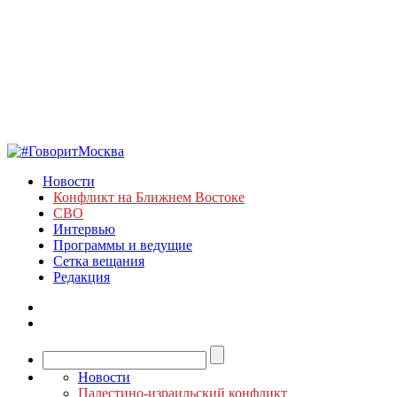
Новости
Конфликт на Ближнем Востоке
СВО
Интервью
Программы и ведущие
Сетка вещания
Редакция
Новости
Палестино-израильский конфликт