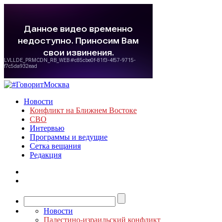
Новости
Конфликт на Ближнем Востоке
СВО
Интервью
Программы и ведущие
Сетка вещания
Редакция
Новости
Палестино-израильский конфликт