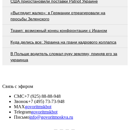
США приостановили поставки Patriot Украине
«Выглядит жалко»: в Германии отреагировали на
просьбы Зеленского
Трамп: возможный конец конфронтации с Ираном
Куда делись все: Украина на грани кадрового коллапса
В Польше водитель сломал руку земляку, приняв его за
украинца
Связь с эфиром
СМС
+7 (925) 88-88-948
Звонок
+7 (495) 73-73-948
MAX
govoritmskbot
Telegram
govoritmskbot
Письмо
info@govoritmoskva.ru