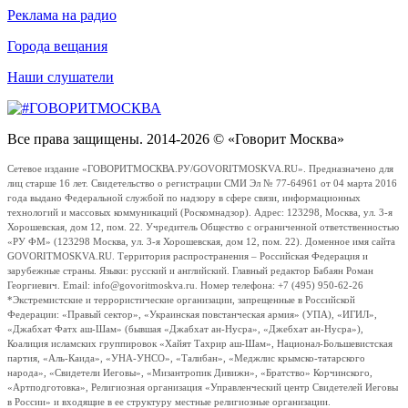
Реклама на радио
Города вещания
Наши слушатели
Все права защищены. 2014-2026 © «Говорит Москва»
Сетевое издание «ГОВОРИТМОСКВА.РУ/GOVORITMOSKVA.RU». Предназначено для
лиц старше 16 лет. Свидетельство о регистрации СМИ Эл № 77-64961 от 04 марта 2016
года выдано Федеральной службой по надзору в сфере связи, информационных
технологий и массовых коммуникаций (Роскомнадзор). Адрес: 123298, Москва, ул. 3-я
Хорошевская, дом 12, пом. 22. Учредитель Общество с ограниченной ответственностью
«РУ ФМ» (123298 Москва, ул. 3-я Хорошевская, дом 12, пом. 22). Доменное имя сайта
GOVORITMOSKVA.RU. Территория распространения – Российская Федерация и
зарубежные страны. Языки: русский и английский. Главный редактор Бабаян Роман
Георгиевич. Email: info@govoritmoskva.ru. Номер телефона: +7 (495) 950-62-26
*Экстремистские и террористические организации, запрещенные в Российской
Федерации: «Правый сектор», «Украинская повстанческая армия» (УПА), «ИГИЛ»,
«Джабхат Фатх аш-Шам» (бывшая «Джабхат ан-Нусра», «Джебхат ан-Нусра»),
Коалиция исламских группировок «Хайят Тахрир аш-Шам», Национал-Большевистская
партия, «Аль-Каида», «УНА-УНСО», «Талибан», «Меджлис крымско-татарского
народа», «Свидетели Иеговы», «Мизантропик Дивижн», «Братство» Корчинского,
«Артподготовка», Религиозная организация «Управленческий центр Свидетелей Иеговы
в России» и входящие в ее структуру местные религиозные организации.