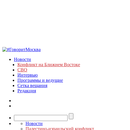
Новости
Конфликт на Ближнем Востоке
СВО
Интервью
Программы и ведущие
Сетка вещания
Редакция
Новости
Палестино-израильский конфликт