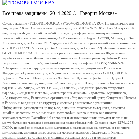
Все права защищены. 2014-2026 © «Говорит Москва»
Сетевое издание «ГОВОРИТМОСКВА.РУ/GOVORITMOSKVA.RU». Предназначено для
лиц старше 16 лет. Свидетельство о регистрации СМИ Эл № 77-64961 от 04 марта 2016
года выдано Федеральной службой по надзору в сфере связи, информационных
технологий и массовых коммуникаций (Роскомнадзор). Адрес: 123298, Москва, ул. 3-я
Хорошевская, дом 12, пом. 22. Учредитель Общество с ограниченной ответственностью
«РУ ФМ» (123298 Москва, ул. 3-я Хорошевская, дом 12, пом. 22). Доменное имя сайта
GOVORITMOSKVA.RU. Территория распространения – Российская Федерация и
зарубежные страны. Языки: русский и английский. Главный редактор Бабаян Роман
Георгиевич. Email: info@govoritmoskva.ru. Номер телефона: +7 (495) 950-62-26
*Экстремистские и террористические организации, запрещенные в Российской
Федерации: «Правый сектор», «Украинская повстанческая армия» (УПА), «ИГИЛ»,
«Джабхат Фатх аш-Шам» (бывшая «Джабхат ан-Нусра», «Джебхат ан-Нусра»),
Коалиция исламских группировок «Хайят Тахрир аш-Шам», Национал-Большевистская
партия, «Аль-Каида», «УНА-УНСО», «Талибан», «Меджлис крымско-татарского
народа», «Свидетели Иеговы», «Мизантропик Дивижн», «Братство» Корчинского,
«Артподготовка», Религиозная организация «Управленческий центр Свидетелей Иеговы
в России» и входящие в ее структуру местные религиозные организации.
Информация, размещенная на портале, а именно: текстовые материалы, элементы
дизайна, логотипы, товарные знаки, фотографии, видео и аудио охраняются
законодательством Российской Федерации и международными нормами права и не
могут быть использованы без разрешения правообладателей. Согласно ст.ст. 1274,1275
ГК РФ, при любом использовании материалов, размещенных на портале, в том числе
цитировании, активная гиперссылка на материал является обязательной. Мнение
редакции может не совпадать с мнением отдельных авторов и колумнистов.