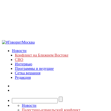
Новости
Конфликт на Ближнем Востоке
СВО
Интервью
Программы и ведущие
Сетка вещания
Редакция
Новости
Палестино-израильский конфликт