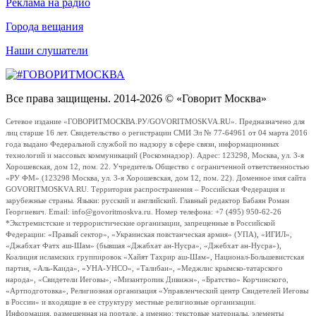
Реклама на радио
Города вещания
Наши слушатели
Все права защищены. 2014-2026 © «Говорит Москва»
Сетевое издание «ГОВОРИТМОСКВА.РУ/GOVORITMOSKVA.RU». Предназначено для
лиц старше 16 лет. Свидетельство о регистрации СМИ Эл № 77-64961 от 04 марта 2016
года выдано Федеральной службой по надзору в сфере связи, информационных
технологий и массовых коммуникаций (Роскомнадзор). Адрес: 123298, Москва, ул. 3-я
Хорошевская, дом 12, пом. 22. Учредитель Общество с ограниченной ответственностью
«РУ ФМ» (123298 Москва, ул. 3-я Хорошевская, дом 12, пом. 22). Доменное имя сайта
GOVORITMOSKVA.RU. Территория распространения – Российская Федерация и
зарубежные страны. Языки: русский и английский. Главный редактор Бабаян Роман
Георгиевич. Email: info@govoritmoskva.ru. Номер телефона: +7 (495) 950-62-26
*Экстремистские и террористические организации, запрещенные в Российской
Федерации: «Правый сектор», «Украинская повстанческая армия» (УПА), «ИГИЛ»,
«Джабхат Фатх аш-Шам» (бывшая «Джабхат ан-Нусра», «Джебхат ан-Нусра»),
Коалиция исламских группировок «Хайят Тахрир аш-Шам», Национал-Большевистская
партия, «Аль-Каида», «УНА-УНСО», «Талибан», «Меджлис крымско-татарского
народа», «Свидетели Иеговы», «Мизантропик Дивижн», «Братство» Корчинского,
«Артподготовка», Религиозная организация «Управленческий центр Свидетелей Иеговы
в России» и входящие в ее структуру местные религиозные организации.
Информация, размещенная на портале, а именно: текстовые материалы, элементы