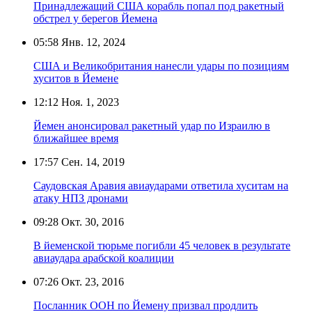
Принадлежащий США корабль попал под ракетный
обстрел у берегов Йемена
05:58
Янв. 12, 2024
США и Великобритания нанесли удары по позициям
хуситов в Йемене
12:12
Ноя. 1, 2023
Йемен анонсировал ракетный удар по Израилю в
ближайшее время
17:57
Сен. 14, 2019
Саудовская Аравия авиаударами ответила хуситам на
атаку НПЗ дронами
09:28
Окт. 30, 2016
В йеменской тюрьме погибли 45 человек в результате
авиаудара арабской коалиции
07:26
Окт. 23, 2016
Посланник ООН по Йемену призвал продлить