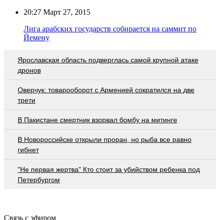
20:27
Март 27, 2015
Лига арабских государств собирается на саммит по
Йемену
Ярославская область подверглась самой крупной атаке
дронов
Оверчук: товарооборот с Арменией сократился на две
трети
В Пакистане смертник взорвал бомбу на митинге
В Новороссийске открыли проран, но рыба все равно
гибнет
"Не первая жертва" Кто стоит за убийством ребенка под
Петербургом
Связь с эфиром