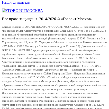
Наши слушатели
Все права защищены. 2014-2026 © «Говорит Москва»
Сетевое издание «ГОВОРИТМОСКВА.РУ/GOVORITMOSKVA.RU». Предназначено для
лиц старше 16 лет. Свидетельство о регистрации СМИ Эл № 77-64961 от 04 марта 2016
года выдано Федеральной службой по надзору в сфере связи, информационных
технологий и массовых коммуникаций (Роскомнадзор). Адрес: 123298, Москва, ул. 3-я
Хорошевская, дом 12, пом. 22. Учредитель Общество с ограниченной ответственностью
«РУ ФМ» (123298 Москва, ул. 3-я Хорошевская, дом 12, пом. 22). Доменное имя сайта
GOVORITMOSKVA.RU. Территория распространения – Российская Федерация и
зарубежные страны. Языки: русский и английский. Главный редактор Бабаян Роман
Георгиевич. Email: info@govoritmoskva.ru. Номер телефона: +7 (495) 950-62-26
*Экстремистские и террористические организации, запрещенные в Российской
Федерации: «Правый сектор», «Украинская повстанческая армия» (УПА), «ИГИЛ»,
«Джабхат Фатх аш-Шам» (бывшая «Джабхат ан-Нусра», «Джебхат ан-Нусра»),
Коалиция исламских группировок «Хайят Тахрир аш-Шам», Национал-Большевистская
партия, «Аль-Каида», «УНА-УНСО», «Талибан», «Меджлис крымско-татарского
народа», «Свидетели Иеговы», «Мизантропик Дивижн», «Братство» Корчинского,
«Артподготовка», Религиозная организация «Управленческий центр Свидетелей Иеговы
в России» и входящие в ее структуру местные религиозные организации.
Информация, размещенная на портале, а именно: текстовые материалы, элементы
дизайна, логотипы, товарные знаки, фотографии, видео и аудио охраняются
законодательством Российской Федерации и международными нормами права и не
могут быть использованы без разрешения правообладателей. Согласно ст.ст. 1274,1275
ГК РФ, при любом использовании материалов, размещенных на портале, в том числе