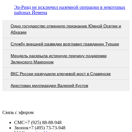
Эр-Рияд не исключил наземной операции в некоторых
районах Йемена
Одно государство отменило признание Южной Осетии и
Абхазии
Службу внешней разведки возглавил гражданин Турции
Мендель раскрыла истинную причину поддержки
Зеленского Макроном
ВКС России разрушили ключевой мост в Славянске
Арестован миллиардер Валерий Кустов
Связь с эфиром
СМС
+7 (925) 88-88-948
Звонок
+7 (495) 73-73-948