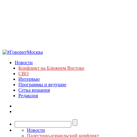
Новости
Конфликт на Ближнем Востоке
СВО
Интервью
Программы и ведущие
Сетка вещания
Редакция
Новости
Палестино-израильский конфликт