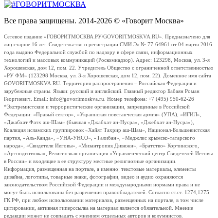
Все права защищены. 2014-2026 © «Говорит Москва»
Сетевое издание «ГОВОРИТМОСКВА.РУ/GOVORITMOSKVA.RU». Предназначено для
лиц старше 16 лет. Свидетельство о регистрации СМИ Эл № 77-64961 от 04 марта 2016
года выдано Федеральной службой по надзору в сфере связи, информационных
технологий и массовых коммуникаций (Роскомнадзор). Адрес: 123298, Москва, ул. 3-я
Хорошевская, дом 12, пом. 22. Учредитель Общество с ограниченной ответственностью
«РУ ФМ» (123298 Москва, ул. 3-я Хорошевская, дом 12, пом. 22). Доменное имя сайта
GOVORITMOSKVA.RU. Территория распространения – Российская Федерация и
зарубежные страны. Языки: русский и английский. Главный редактор Бабаян Роман
Георгиевич. Email: info@govoritmoskva.ru. Номер телефона: +7 (495) 950-62-26
*Экстремистские и террористические организации, запрещенные в Российской
Федерации: «Правый сектор», «Украинская повстанческая армия» (УПА), «ИГИЛ»,
«Джабхат Фатх аш-Шам» (бывшая «Джабхат ан-Нусра», «Джебхат ан-Нусра»),
Коалиция исламских группировок «Хайят Тахрир аш-Шам», Национал-Большевистская
партия, «Аль-Каида», «УНА-УНСО», «Талибан», «Меджлис крымско-татарского
народа», «Свидетели Иеговы», «Мизантропик Дивижн», «Братство» Корчинского,
«Артподготовка», Религиозная организация «Управленческий центр Свидетелей Иеговы
в России» и входящие в ее структуру местные религиозные организации.
Информация, размещенная на портале, а именно: текстовые материалы, элементы
дизайна, логотипы, товарные знаки, фотографии, видео и аудио охраняются
законодательством Российской Федерации и международными нормами права и не
могут быть использованы без разрешения правообладателей. Согласно ст.ст. 1274,1275
ГК РФ, при любом использовании материалов, размещенных на портале, в том числе
цитировании, активная гиперссылка на материал является обязательной. Мнение
редакции может не совпадать с мнением отдельных авторов и колумнистов.