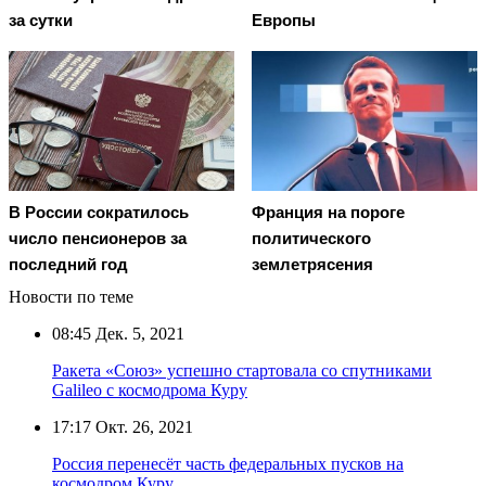
за сутки
Европы
В России сократилось
Франция на пороге
число пенсионеров за
политического
последний год
землетрясения
Новости по теме
08:45
Дек. 5, 2021
Ракета «Союз» успешно стартовала со спутниками
Galileo с космодрома Куру
17:17
Окт. 26, 2021
Россия перенесёт часть федеральных пусков на
космодром Куру