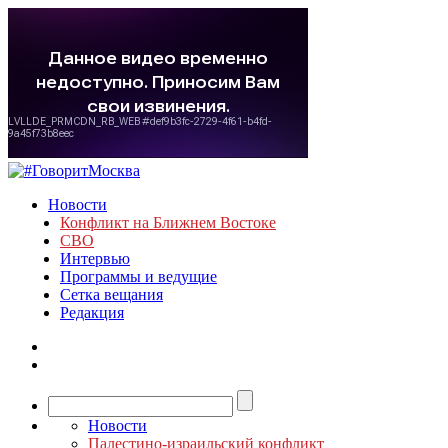
Новости
Конфликт на Ближнем Востоке
СВО
Интервью
Программы и ведущие
Сетка вещания
Редакция
Новости
Палестино-израильский конфликт