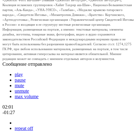
«Джабхат Фатх аш-Шам» (бывшая «Джабхат ан-Нусра», «Джебхат ан-Нусра»),
Коалиция исламских группировок «Хайят Тахрир аш-Шам», Национал-Большевистская
партия, «Аль-Каида», «УНА-УНСО», «Талибан», «Меджлис крымско-татарского
народа», «Свидетели Иеговы», «Мизантропик Дивижн», «Братство» Корчинского,
«Артподготовка», Религиозная организация «Управленческий центр Свидетелей Иеговы
в России» и входящие в ее структуру местные религиозные организации.
Информация, размещенная на портале, а именно: текстовые материалы, элементы
дизайна, логотипы, товарные знаки, фотографии, видео и аудио охраняются
законодательством Российской Федерации и международными нормами права и не
могут быть использованы без разрешения правообладателей. Согласно ст.ст. 1274,1275
ГК РФ, при любом использовании материалов, размещенных на портале, в том числе
цитировании, активная гиперссылка на материал является обязательной. Мнение
редакции может не совпадать с мнением отдельных авторов и колумнистов.
Сообщение отправлено
play
pause
mute
unmute
max volume
02:01
-01:27
repeat off