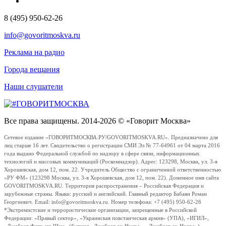
8 (495) 950-62-26
info@govoritmoskva.ru
Реклама на радио
Города вещания
Наши слушатели
Все права защищены. 2014-2026 © «Говорит Москва»
Сетевое издание «ГОВОРИТМОСКВА.РУ/GOVORITMOSKVA.RU». Предназначено для
лиц старше 16 лет. Свидетельство о регистрации СМИ Эл № 77-64961 от 04 марта 2016
года выдано Федеральной службой по надзору в сфере связи, информационных
технологий и массовых коммуникаций (Роскомнадзор). Адрес: 123298, Москва, ул. 3-я
Хорошевская, дом 12, пом. 22. Учредитель Общество с ограниченной ответственностью
«РУ ФМ» (123298 Москва, ул. 3-я Хорошевская, дом 12, пом. 22). Доменное имя сайта
GOVORITMOSKVA.RU. Территория распространения – Российская Федерация и
зарубежные страны. Языки: русский и английский. Главный редактор Бабаян Роман
Георгиевич. Email: info@govoritmoskva.ru. Номер телефона: +7 (495) 950-62-26
*Экстремистские и террористические организации, запрещенные в Российской
Федерации: «Правый сектор», «Украинская повстанческая армия» (УПА), «ИГИЛ»,