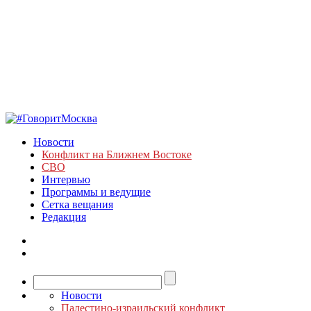
Новости
Конфликт на Ближнем Востоке
СВО
Интервью
Программы и ведущие
Сетка вещания
Редакция
Новости
Палестино-израильский конфликт