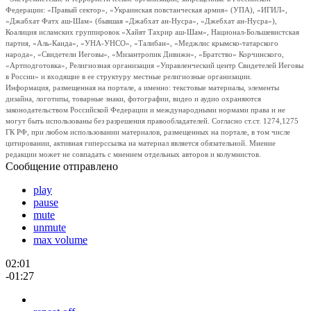
Федерации: «Правый сектор», «Украинская повстанческая армия» (УПА), «ИГИЛ»,
«Джабхат Фатх аш-Шам» (бывшая «Джабхат ан-Нусра», «Джебхат ан-Нусра»),
Коалиция исламских группировок «Хайят Тахрир аш-Шам», Национал-Большевистская
партия, «Аль-Каида», «УНА-УНСО», «Талибан», «Меджлис крымско-татарского
народа», «Свидетели Иеговы», «Мизантропик Дивижн», «Братство» Корчинского,
«Артподготовка», Религиозная организация «Управленческий центр Свидетелей Иеговы
в России» и входящие в ее структуру местные религиозные организации.
Информация, размещенная на портале, а именно: текстовые материалы, элементы
дизайна, логотипы, товарные знаки, фотографии, видео и аудио охраняются
законодательством Российской Федерации и международными нормами права и не
могут быть использованы без разрешения правообладателей. Согласно ст.ст. 1274,1275
ГК РФ, при любом использовании материалов, размещенных на портале, в том числе
цитировании, активная гиперссылка на материал является обязательной. Мнение
редакции может не совпадать с мнением отдельных авторов и колумнистов.
Сообщение отправлено
play
pause
mute
unmute
max volume
02:01
-01:27