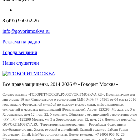
8 (495) 950-62-26
info@govoritmoskva.ru
Реклама на радио
Города вещания
Наши слушатели
Все права защищены. 2014-2026 © «Говорит Москва»
Сетевое издание «ГОВОРИТМОСКВА.РУ/GOVORITMOSKVA.RU». Предназначено для
лиц старше 16 лет. Свидетельство о регистрации СМИ Эл № 77-64961 от 04 марта 2016
года выдано Федеральной службой по надзору в сфере связи, информационных
технологий и массовых коммуникаций (Роскомнадзор). Адрес: 123298, Москва, ул. 3-я
Хорошевская, дом 12, пом. 22. Учредитель Общество с ограниченной ответственностью
«РУ ФМ» (123298 Москва, ул. 3-я Хорошевская, дом 12, пом. 22). Доменное имя сайта
GOVORITMOSKVA.RU. Территория распространения – Российская Федерация и
зарубежные страны. Языки: русский и английский. Главный редактор Бабаян Роман
Георгиевич. Email: info@govoritmoskva.ru. Номер телефона: +7 (495) 950-62-26
*Экстремистские и террористические организации, запрещенные в Российской