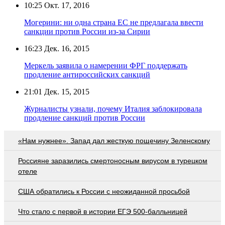
10:25
Окт. 17, 2016
Могерини: ни одна страна ЕС не предлагала ввести
санкции против России из-за Сирии
16:23
Дек. 16, 2015
Меркель заявила о намерении ФРГ поддержать
продление антироссийских санкций
21:01
Дек. 15, 2015
Журналисты узнали, почему Италия заблокировала
продление санкций против России
«Нам нужнее». Запад дал жесткую пощечину Зеленскому
Россияне заразились смертоносным вирусом в турецком
отеле
США обратились к России с неожиданной просьбой
Что стало с первой в истории ЕГЭ 500-балльницей