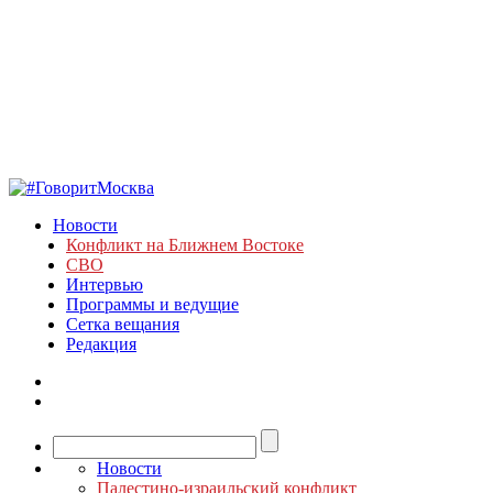
Новости
Конфликт на Ближнем Востоке
СВО
Интервью
Программы и ведущие
Сетка вещания
Редакция
Новости
Палестино-израильский конфликт