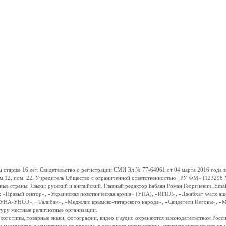
ше 16 лет. Свидетельство о регистрации СМИ Эл № 77-64961 от 04 марта 2016 года вы
ом 12, пом. 22. Учредитель Общество с ограниченной ответственностью «РУ ФМ» (123298 Мо
траны. Языки: русский и английский. Главный редактор Бабаян Роман Георгиевич. Email:
и: «Правый сектор», «Украинская повстанческая армия» (УПА), «ИГИЛ», «Джабхат Фатх а
«УНА-УНСО», «Талибан», «Меджлис крымско-татарского народа», «Свидетели Иеговы», «М
туру местные религиозные организации.
, логотипы, товарные знаки, фотографии, видео и аудио охраняются законодательством Ро