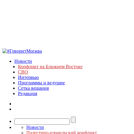
Новости
Конфликт на Ближнем Востоке
СВО
Интервью
Программы и ведущие
Сетка вещания
Редакция
Новости
Палестино-израильский конфликт