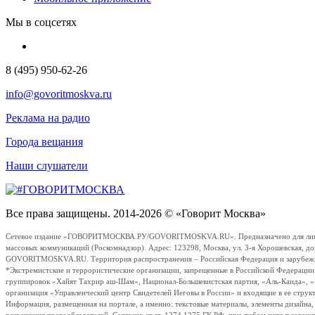
Мы в соцсетях
8 (495) 950-62-26
info@govoritmoskva.ru
Реклама на радио
Города вещания
Наши слушатели
Все права защищены. 2014-2026 © «Говорит Москва»
Сетевое издание «ГОВОРИТМОСКВА.РУ/GOVORITMOSKVA.RU». Предназначено для лиц стар
массовых коммуникаций (Роскомнадзор). Адрес: 123298, Москва, ул. 3-я Хорошевская, д
GOVORITMOSKVA.RU. Территория распространения – Российская Федерация и зарубежные с
*Экстремистские и террористические организации, запрещенные в Российской Федераци
группировок «Хайят Тахрир аш-Шам», Национал-Большевистская партия, «Аль-Каида», 
организация «Управленческий центр Свидетелей Иеговы в России» и входящие в ее струк
Информация, размещенная на портале, а именно: текстовые материалы, элементы дизайна