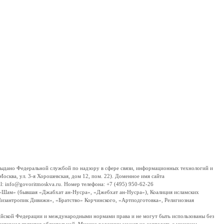
дано Федеральной службой по надзору в сфере связи, информационных технологий и
сква, ул. 3-я Хорошевская, дом 12, пом. 22). Доменное имя сайта
 info@govoritmoskva.ru. Номер телефона: +7 (495) 950-62-26
ш-Шам» (бывшая «Джабхат ан-Нусра», «Джебхат ан-Нусра»), Коалиция исламских
изантропик Дивижн», «Братство» Корчинского, «Артподготовка», Религиозная
ссийской Федерации и международными нормами права и не могут быть использованы без