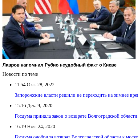
Лавров напомнил Рубио неудобный факт о Киеве
Новости по теме
11:54
Окт. 28, 2022
Запорожские власти решили не переходить на зимнее вре
15:16
Дек. 9, 2020
Госдума приняла закон о возврате Волгоградской област
16:19
Ноя. 24, 2020
Госдума одобрила возврат Волгоградской области к моск