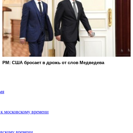
PM: США бросает в дрожь от слов Медведева
мя
и к московскому времени
овскому времени