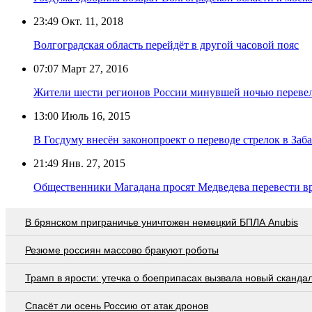
23:49
Окт. 11, 2018
Волгоградская область перейдёт в другой часовой пояс
07:07
Март 27, 2016
Жители шести регионов России минувшей ночью перевел
13:00
Июль 16, 2015
В Госдуму внесён законопроект о переводе стрелок в Заба
21:49
Янв. 27, 2015
Общественники Магадана просят Медведева перевести вр
В брянском приграничье уничтожен немецкий БПЛА Anubis
Резюме россиян массово бракуют роботы
Трамп в ярости: утечка о боеприпасах вызвала новый сканда
Спасёт ли осень Россию от атак дронов