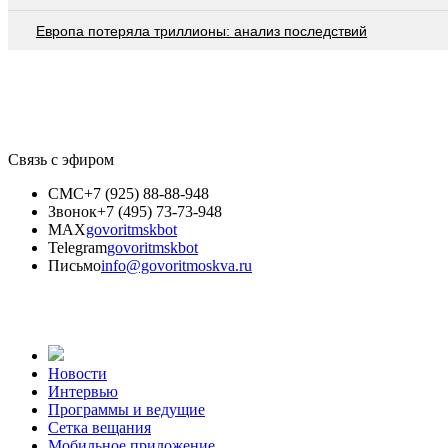
Европа потеряла триллионы: анализ последствий
Связь с эфиром
СМС
+7 (925) 88-88-948
Звонок
+7 (495) 73-73-948
MAX
govoritmskbot
Telegram
govoritmskbot
Письмо
info@govoritmoskva.ru
Новости
Интервью
Программы и ведущие
Сетка вещания
Мобильное приложение