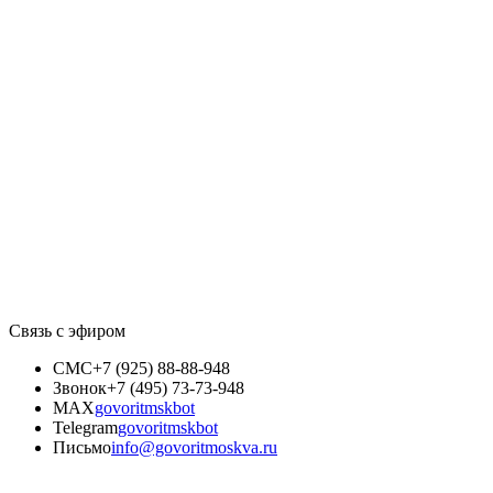
Связь с эфиром
СМС
+7 (925) 88-88-948
Звонок
+7 (495) 73-73-948
MAX
govoritmskbot
Telegram
govoritmskbot
Письмо
info@govoritmoskva.ru