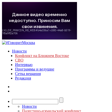
Новости
Конфликт на Ближнем Востоке
СВО
Интервью
Программы и ведущие
Сетка вещания
Редакция
Новости
Палестино-израильский конфликт