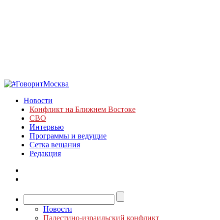
Новости
Конфликт на Ближнем Востоке
СВО
Интервью
Программы и ведущие
Сетка вещания
Редакция
Новости
Палестино-израильский конфликт