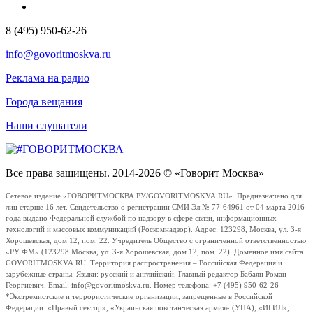
8 (495) 950-62-26
info@govoritmoskva.ru
Реклама на радио
Города вещания
Наши слушатели
Все права защищены. 2014-2026 © «Говорит Москва»
Сетевое издание «ГОВОРИТМОСКВА.РУ/GOVORITMOSKVA.RU». Предназначено для
лиц старше 16 лет. Свидетельство о регистрации СМИ Эл № 77-64961 от 04 марта 2016
года выдано Федеральной службой по надзору в сфере связи, информационных
технологий и массовых коммуникаций (Роскомнадзор). Адрес: 123298, Москва, ул. 3-я
Хорошевская, дом 12, пом. 22. Учредитель Общество с ограниченной ответственностью
«РУ ФМ» (123298 Москва, ул. 3-я Хорошевская, дом 12, пом. 22). Доменное имя сайта
GOVORITMOSKVA.RU. Территория распространения – Российская Федерация и
зарубежные страны. Языки: русский и английский. Главный редактор Бабаян Роман
Георгиевич. Email: info@govoritmoskva.ru. Номер телефона: +7 (495) 950-62-26
*Экстремистские и террористические организации, запрещенные в Российской
Федерации: «Правый сектор», «Украинская повстанческая армия» (УПА), «ИГИЛ»,