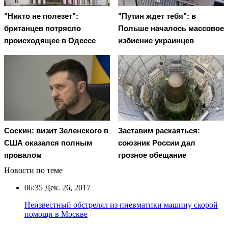
"Никто не полезет":
"Путин ждет тебя": в
британцев потрясло
Польше началось массовое
происходящее в Одессе
избиение украинцев
Соскин: визит Зеленского в
Заставим раскаяться:
США оказался полным
союзник России дал
провалом
грозное обещание
Новости по теме
06:35
Дек. 26, 2017
Неизвестный обстрелял из пневматики машину скорой
помощи в Москве