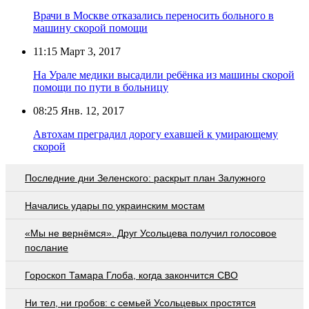
Врачи в Москве отказались переносить больного в
машину скорой помощи
11:15
Март 3, 2017
На Урале медики высадили ребёнка из машины скорой
помощи по пути в больницу
08:25
Янв. 12, 2017
Автохам преградил дорогу ехавшей к умирающему
скорой
Последние дни Зеленского: раскрыт план Залужного
Начались удары по украинским мостам
«Мы не вернёмся». Друг Усольцева получил голосовое
послание
Гороскоп Тамара Глоба, когда закончится СВО
Ни тел, ни гробов: с семьей Усольцевых простятся