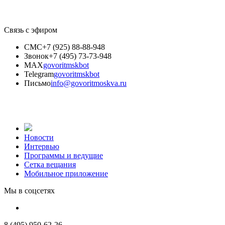
Связь с эфиром
СМС
+7 (925) 88-88-948
Звонок
+7 (495) 73-73-948
MAX
govoritmskbot
Telegram
govoritmskbot
Письмо
info@govoritmoskva.ru
Новости
Интервью
Программы и ведущие
Сетка вещания
Мобильное приложение
Мы в соцсетях
8 (495) 950-62-26