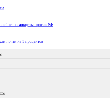
ина
ропейцев к санкциям против РФ
ули почти на 5 процентов
ы
оты