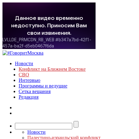
Новости
Конфликт на Ближнем Востоке
СВО
Интервью
Программы и ведущие
Сетка вещания
Редакция
Новости
Палестино-израильский конфликт