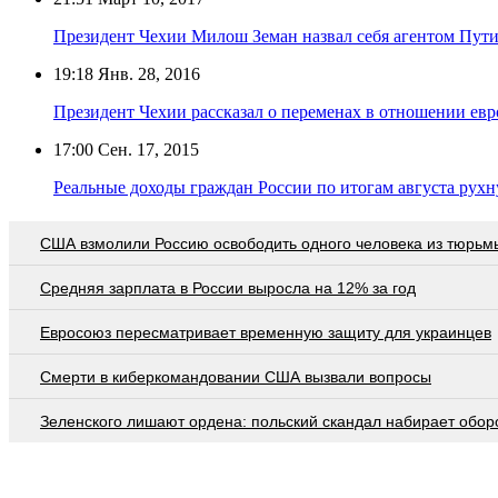
Президент Чехии Милош Земан назвал себя агентом Пут
19:18
Янв. 28, 2016
Президент Чехии рассказал о переменах в отношении ев
17:00
Сен. 17, 2015
Реальные доходы граждан России по итогам августа рухн
США взмолили Россию освободить одного человека из тюрьм
Средняя зарплата в России выросла на 12% за год
Евросоюз пересматривает временную защиту для украинцев
Смерти в киберкомандовании США вызвали вопросы
Зеленского лишают ордена: польский скандал набирает обор