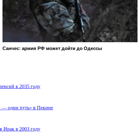
Санчес: армия РФ может дойти до Одессы
пенсий к 2035 году
 — один путь» в Пекине
 Ирак в 2003 году