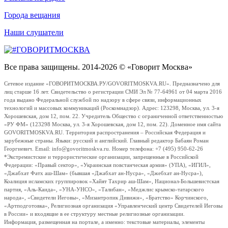
Города вещания
Наши слушатели
Все права защищены. 2014-2026 © «Говорит Москва»
Сетевое издание «ГОВОРИТМОСКВА.РУ/GOVORITMOSKVA.RU». Предназначено для
лиц старше 16 лет. Свидетельство о регистрации СМИ Эл № 77-64961 от 04 марта 2016
года выдано Федеральной службой по надзору в сфере связи, информационных
технологий и массовых коммуникаций (Роскомнадзор). Адрес: 123298, Москва, ул. 3-я
Хорошевская, дом 12, пом. 22. Учредитель Общество с ограниченной ответственностью
«РУ ФМ» (123298 Москва, ул. 3-я Хорошевская, дом 12, пом. 22). Доменное имя сайта
GOVORITMOSKVA.RU. Территория распространения – Российская Федерация и
зарубежные страны. Языки: русский и английский. Главный редактор Бабаян Роман
Георгиевич. Email: info@govoritmoskva.ru. Номер телефона: +7 (495) 950-62-26
*Экстремистские и террористические организации, запрещенные в Российской
Федерации: «Правый сектор», «Украинская повстанческая армия» (УПА), «ИГИЛ»,
«Джабхат Фатх аш-Шам» (бывшая «Джабхат ан-Нусра», «Джебхат ан-Нусра»),
Коалиция исламских группировок «Хайят Тахрир аш-Шам», Национал-Большевистская
партия, «Аль-Каида», «УНА-УНСО», «Талибан», «Меджлис крымско-татарского
народа», «Свидетели Иеговы», «Мизантропик Дивижн», «Братство» Корчинского,
«Артподготовка», Религиозная организация «Управленческий центр Свидетелей Иеговы
в России» и входящие в ее структуру местные религиозные организации.
Информация, размещенная на портале, а именно: текстовые материалы, элементы