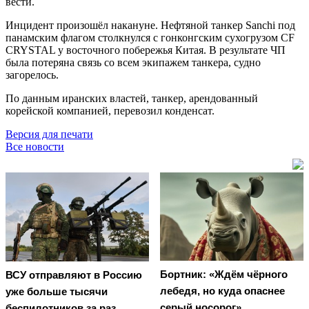
вести.
Инцидент произошёл накануне. Нефтяной танкер Sanchi под
панамским флагом столкнулся с гонконгским сухогрузом CF
CRYSTAL у восточного побережья Китая. В результате ЧП
была потеряна связь со всем экипажем танкера, судно
загорелось.
По данным иранских властей, танкер, арендованный
корейской компанией, перевозил конденсат.
Версия для печати
Все новости
Бортник: «Ждём чёрного
ВСУ отправляют в Россию
лебедя, но куда опаснее
уже больше тысячи
серый носорог»
беспилотников за раз