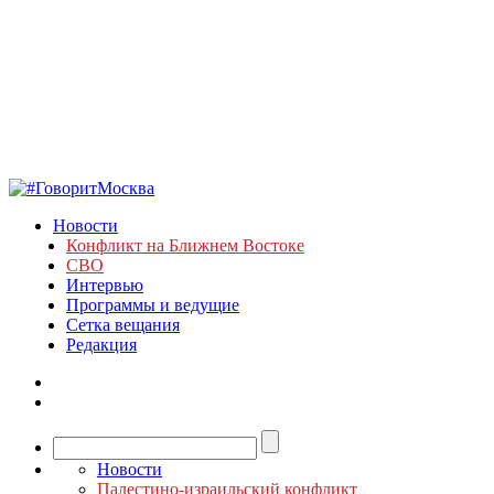
Новости
Конфликт на Ближнем Востоке
СВО
Интервью
Программы и ведущие
Сетка вещания
Редакция
Новости
Палестино-израильский конфликт