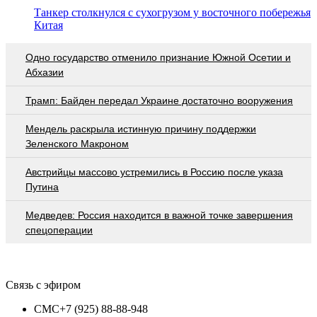
Танкер столкнулся с сухогрузом у восточного побережья
Китая
Одно государство отменило признание Южной Осетии и
Абхазии
Трамп: Байден передал Украине достаточно вооружения
Мендель раскрыла истинную причину поддержки
Зеленского Макроном
Австрийцы массово устремились в Россию после указа
Путина
Медведев: Россия находится в важной точке завершения
спецоперации
Связь с эфиром
СМС
+7 (925) 88-88-948