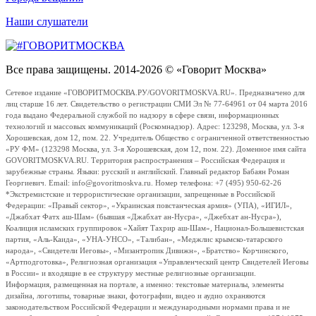
Наши слушатели
Все права защищены. 2014-2026 © «Говорит Москва»
Сетевое издание «ГОВОРИТМОСКВА.РУ/GOVORITMOSKVA.RU». Предназначено для
лиц старше 16 лет. Свидетельство о регистрации СМИ Эл № 77-64961 от 04 марта 2016
года выдано Федеральной службой по надзору в сфере связи, информационных
технологий и массовых коммуникаций (Роскомнадзор). Адрес: 123298, Москва, ул. 3-я
Хорошевская, дом 12, пом. 22. Учредитель Общество с ограниченной ответственностью
«РУ ФМ» (123298 Москва, ул. 3-я Хорошевская, дом 12, пом. 22). Доменное имя сайта
GOVORITMOSKVA.RU. Территория распространения – Российская Федерация и
зарубежные страны. Языки: русский и английский. Главный редактор Бабаян Роман
Георгиевич. Email: info@govoritmoskva.ru. Номер телефона: +7 (495) 950-62-26
*Экстремистские и террористические организации, запрещенные в Российской
Федерации: «Правый сектор», «Украинская повстанческая армия» (УПА), «ИГИЛ»,
«Джабхат Фатх аш-Шам» (бывшая «Джабхат ан-Нусра», «Джебхат ан-Нусра»),
Коалиция исламских группировок «Хайят Тахрир аш-Шам», Национал-Большевистская
партия, «Аль-Каида», «УНА-УНСО», «Талибан», «Меджлис крымско-татарского
народа», «Свидетели Иеговы», «Мизантропик Дивижн», «Братство» Корчинского,
«Артподготовка», Религиозная организация «Управленческий центр Свидетелей Иеговы
в России» и входящие в ее структуру местные религиозные организации.
Информация, размещенная на портале, а именно: текстовые материалы, элементы
дизайна, логотипы, товарные знаки, фотографии, видео и аудио охраняются
законодательством Российской Федерации и международными нормами права и не