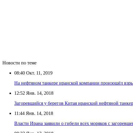
Новости по теме
08:40
Окт. 11, 2019
На нефтяном танкере иранской компании произошёл взр
12:52
Янв. 14, 2018
Загоревшийся у берегов Китая иранский нефтяной танкер
11:44
Янв. 14, 2018
Власти Ирана заявили о гибели всех моряков с загоревше