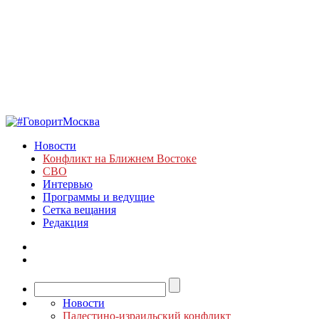
Новости
Конфликт на Ближнем Востоке
СВО
Интервью
Программы и ведущие
Сетка вещания
Редакция
Новости
Палестино-израильский конфликт