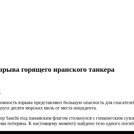
взрыва горящего иранского танкера
.
ожность взрыва представляют большую опасность для спасателей
диусе десяти морских миль от места инцидента.
нкер Sanchi под панамским флагом столкнулся с гонконгским с
 ними потеряна. К настоящему моменту найдено тело одного пог