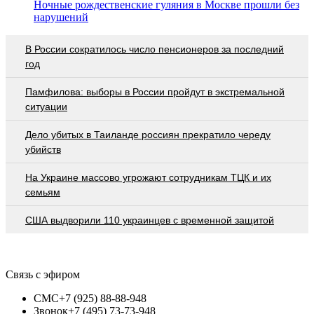
Ночные рождественские гуляния в Москве прошли без
нарушений
В России сократилось число пенсионеров за последний
год
Памфилова: выборы в России пройдут в экстремальной
ситуации
Дело убитых в Таиланде россиян прекратило череду
убийств
На Украине массово угрожают сотрудникам ТЦК и их
семьям
США выдворили 110 украинцев с временной защитой
Связь с эфиром
СМС
+7 (925) 88-88-948
Звонок
+7 (495) 73-73-948