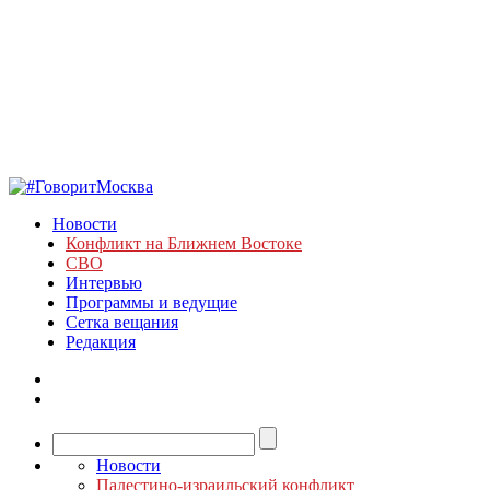
Новости
Конфликт на Ближнем Востоке
СВО
Интервью
Программы и ведущие
Сетка вещания
Редакция
Новости
Палестино-израильский конфликт