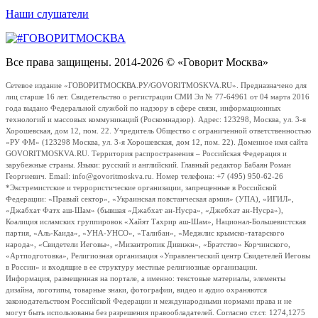
Наши слушатели
Все права защищены. 2014-2026 © «Говорит Москва»
Сетевое издание «ГОВОРИТМОСКВА.РУ/GOVORITMOSKVA.RU». Предназначено для
лиц старше 16 лет. Свидетельство о регистрации СМИ Эл № 77-64961 от 04 марта 2016
года выдано Федеральной службой по надзору в сфере связи, информационных
технологий и массовых коммуникаций (Роскомнадзор). Адрес: 123298, Москва, ул. 3-я
Хорошевская, дом 12, пом. 22. Учредитель Общество с ограниченной ответственностью
«РУ ФМ» (123298 Москва, ул. 3-я Хорошевская, дом 12, пом. 22). Доменное имя сайта
GOVORITMOSKVA.RU. Территория распространения – Российская Федерация и
зарубежные страны. Языки: русский и английский. Главный редактор Бабаян Роман
Георгиевич. Email: info@govoritmoskva.ru. Номер телефона: +7 (495) 950-62-26
*Экстремистские и террористические организации, запрещенные в Российской
Федерации: «Правый сектор», «Украинская повстанческая армия» (УПА), «ИГИЛ»,
«Джабхат Фатх аш-Шам» (бывшая «Джабхат ан-Нусра», «Джебхат ан-Нусра»),
Коалиция исламских группировок «Хайят Тахрир аш-Шам», Национал-Большевистская
партия, «Аль-Каида», «УНА-УНСО», «Талибан», «Меджлис крымско-татарского
народа», «Свидетели Иеговы», «Мизантропик Дивижн», «Братство» Корчинского,
«Артподготовка», Религиозная организация «Управленческий центр Свидетелей Иеговы
в России» и входящие в ее структуру местные религиозные организации.
Информация, размещенная на портале, а именно: текстовые материалы, элементы
дизайна, логотипы, товарные знаки, фотографии, видео и аудио охраняются
законодательством Российской Федерации и международными нормами права и не
могут быть использованы без разрешения правообладателей. Согласно ст.ст. 1274,1275