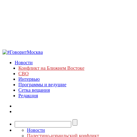
Новости
Конфликт на Ближнем Востоке
СВО
Интервью
Программы и ведущие
Сетка вещания
Редакция
Новости
Палестино-израильский конфликт