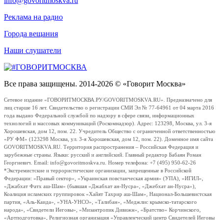
info@govoritmoskva.ru
Реклама на радио
Города вещания
Наши слушатели
Все права защищены. 2014-2026 © «Говорит Москва»
Сетевое издание «ГОВОРИТМОСКВА.РУ/GOVORITMOSKVA.RU». Предназначено для
лиц старше 16 лет. Свидетельство о регистрации СМИ Эл № 77-64961 от 04 марта 2016
года выдано Федеральной службой по надзору в сфере связи, информационных
технологий и массовых коммуникаций (Роскомнадзор). Адрес: 123298, Москва, ул. 3-я
Хорошевская, дом 12, пом. 22. Учредитель Общество с ограниченной ответственностью
«РУ ФМ» (123298 Москва, ул. 3-я Хорошевская, дом 12, пом. 22). Доменное имя сайта
GOVORITMOSKVA.RU. Территория распространения – Российская Федерация и
зарубежные страны. Языки: русский и английский. Главный редактор Бабаян Роман
Георгиевич. Email: info@govoritmoskva.ru. Номер телефона: +7 (495) 950-62-26
*Экстремистские и террористические организации, запрещенные в Российской
Федерации: «Правый сектор», «Украинская повстанческая армия» (УПА), «ИГИЛ»,
«Джабхат Фатх аш-Шам» (бывшая «Джабхат ан-Нусра», «Джебхат ан-Нусра»),
Коалиция исламских группировок «Хайят Тахрир аш-Шам», Национал-Большевистская
партия, «Аль-Каида», «УНА-УНСО», «Талибан», «Меджлис крымско-татарского
народа», «Свидетели Иеговы», «Мизантропик Дивижн», «Братство» Корчинского,
«Артподготовка», Религиозная организация «Управленческий центр Свидетелей Иеговы