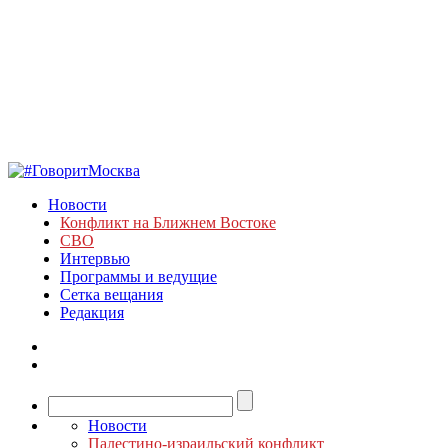
Новости
Конфликт на Ближнем Востоке
СВО
Интервью
Программы и ведущие
Сетка вещания
Редакция
Новости
Палестино-израильский конфликт