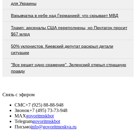
для Украины
Взрывчатка в небе над Германией: что скрывает МВД
Трамп: арсеналы США переполнены, но Пентагон просит
$67 млрд
50% уклонистов. Киевский депутат раскрыл детали
ситуации
"Все решит одно сражение". Зеленский открыл страшную
правду
Связь с эфиром
СМС
+7 (925) 88-88-948
Звонок
+7 (495) 73-73-948
MAX
govoritmskbot
Telegram
govoritmskbot
Письмо
info@govoritmoskva.ru