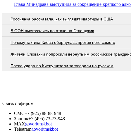
Глава Минздрава выступила за сокращение крепкого алко
Россиянка рассказала, как выглядят квартиры в США
В ООН высказались по атаке на Геленджик
Почему тактика Киева обернулась против него самого
Жители Словакии попросили вернуть им российское граждан
После удара по Киеву жители заговорили на русском
Связь с эфиром
СМС
+7 (925) 88-88-948
Звонок
+7 (495) 73-73-948
MAX
govoritmskbot
Telegram
govoritmskbot