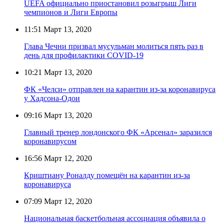
UEFA официально приостановил розыгрыш Лиги
чемпионов и Лиги Европы
11:51
Март 13, 2020
Глава Чечни призвал мусульман молиться пять раз в
день для профилактики COVID-19
10:21
Март 13, 2020
ФК «Челси» отправлен на карантин из-за коронавируса
у Хадсона-Одои
09:16
Март 13, 2020
Главный тренер лондонского ФК «Арсенал» заразился
коронавирусом
16:56
Март 12, 2020
Криштиану Роналду помещён на карантин из-за
коронавируса
07:09
Март 12, 2020
Национальная баскетбольная ассоциация объявила о