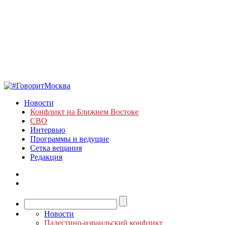
Новости
Конфликт на Ближнем Востоке
СВО
Интервью
Программы и ведущие
Сетка вещания
Редакция
Новости
Палестино-израильский конфликт