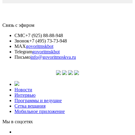
Связь с эфиром
СМС
+7 (925) 88-88-948
Звонок
+7 (495) 73-73-948
MAX
govoritmskbot
Telegram
govoritmskbot
Письмо
info@govoritmoskva.ru
Новости
Интервью
Программы и ведущие
Сетка вещания
Мобильное приложение
Мы в соцсетях