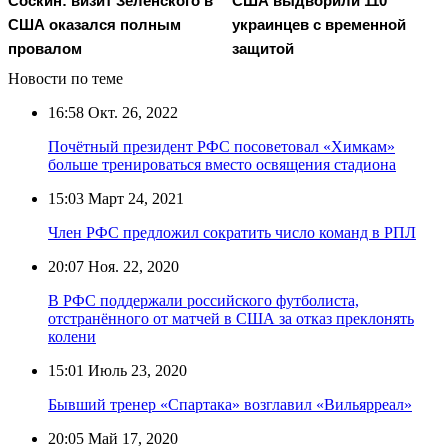
Соскин: визит Зеленского в
США выдворили 110
США оказался полным
украинцев с временной
провалом
защитой
Новости по теме
16:58
Окт. 26, 2022
Почётный президент РФС посоветовал «Химкам»
больше тренироваться вместо освящения стадиона
15:03
Март 24, 2021
Член РФС предложил сократить число команд в РПЛ
20:07
Ноя. 22, 2020
В РФС поддержали российского футболиста,
отстранённого от матчей в США за отказ преклонять
колени
15:01
Июль 23, 2020
Бывший тренер «Спартака» возглавил «Вильярреал»
20:05
Май 17, 2020