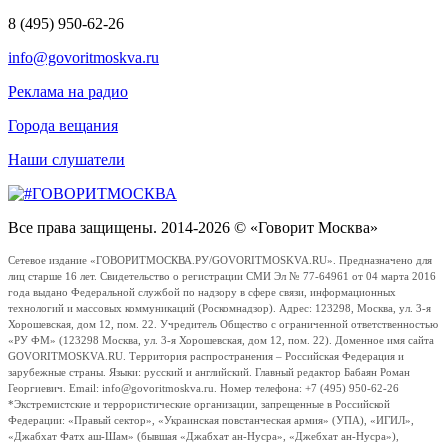
8 (495) 950-62-26
info@govoritmoskva.ru
Реклама на радио
Города вещания
Наши слушатели
Все права защищены. 2014-2026 © «Говорит Москва»
Сетевое издание «ГОВОРИТМОСКВА.РУ/GOVORITMOSKVA.RU». Предназначено для
лиц старше 16 лет. Свидетельство о регистрации СМИ Эл № 77-64961 от 04 марта 2016
года выдано Федеральной службой по надзору в сфере связи, информационных
технологий и массовых коммуникаций (Роскомнадзор). Адрес: 123298, Москва, ул. 3-я
Хорошевская, дом 12, пом. 22. Учредитель Общество с ограниченной ответственностью
«РУ ФМ» (123298 Москва, ул. 3-я Хорошевская, дом 12, пом. 22). Доменное имя сайта
GOVORITMOSKVA.RU. Территория распространения – Российская Федерация и
зарубежные страны. Языки: русский и английский. Главный редактор Бабаян Роман
Георгиевич. Email: info@govoritmoskva.ru. Номер телефона: +7 (495) 950-62-26
*Экстремистские и террористические организации, запрещенные в Российской
Федерации: «Правый сектор», «Украинская повстанческая армия» (УПА), «ИГИЛ»,
«Джабхат Фатх аш-Шам» (бывшая «Джабхат ан-Нусра», «Джебхат ан-Нусра»),