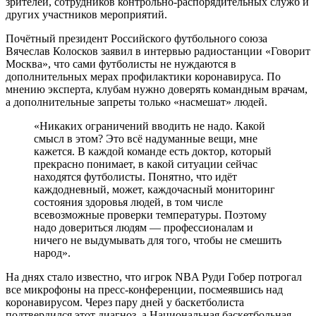
зрителей, сотрудников контрольно-распорядительных служб и
других участников мероприятий.
Почётный президент Российского футбольного союза
Вячеслав Колосков заявил в интервью радиостанции «Говорит
Москва», что сами футболисты не нуждаются в
дополнительных мерах профилактики коронавируса. По
мнению эксперта, клубам нужно доверять командным врачам,
а дополнительные запреты только «насмешат» людей.
«Никаких ограничений вводить не надо. Какой
смысл в этом? Это всё надуманные вещи, мне
кажется. В каждой команде есть доктор, который
прекрасно понимает, в какой ситуации сейчас
находятся футболисты. Понятно, что идёт
каждодневный, может, каждочасный мониторинг
состояния здоровья людей, в том числе
всевозможные проверки температуры. Поэтому
надо довериться людям — профессионалам и
ничего не выдумывать для того, чтобы не смешить
народ».
На днях стало известно, что игрок NBA Руди Гобер потрогал
все микрофоны на пресс-конференции, посмеявшись над
коронавирусом. Через пару дней у баскетболиста
подтвердился этот диагноз, а Национальная баскетбольная