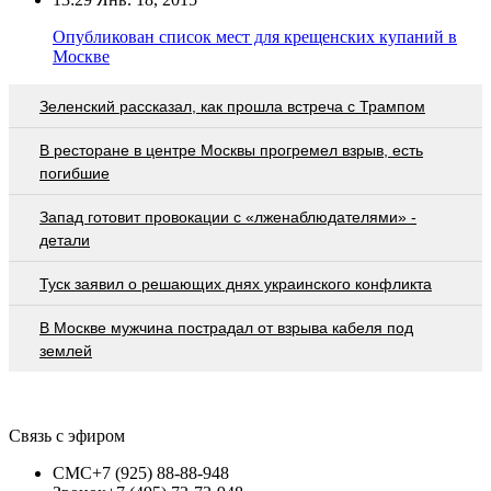
Опубликован список мест для крещенских купаний в
Москве
Зеленский рассказал, как прошла встреча с Трампом
В ресторане в центре Москвы прогремел взрыв, есть
погибшие
Запад готовит провокации с «лженаблюдателями» -
детали
Туск заявил о решающих днях украинского конфликта
В Москве мужчина пострадал от взрыва кабеля под
землей
Связь с эфиром
СМС
+7 (925) 88-88-948