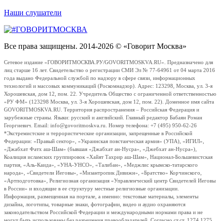
Наши слушатели
Все права защищены. 2014-2026 © «Говорит Москва»
Сетевое издание «ГОВОРИТМОСКВА.РУ/GOVORITMOSKVA.RU». Предназначено для
лиц старше 16 лет. Свидетельство о регистрации СМИ Эл № 77-64961 от 04 марта 2016
года выдано Федеральной службой по надзору в сфере связи, информационных
технологий и массовых коммуникаций (Роскомнадзор). Адрес: 123298, Москва, ул. 3-я
Хорошевская, дом 12, пом. 22. Учредитель Общество с ограниченной ответственностью
«РУ ФМ» (123298 Москва, ул. 3-я Хорошевская, дом 12, пом. 22). Доменное имя сайта
GOVORITMOSKVA.RU. Территория распространения – Российская Федерация и
зарубежные страны. Языки: русский и английский. Главный редактор Бабаян Роман
Георгиевич. Email: info@govoritmoskva.ru. Номер телефона: +7 (495) 950-62-26
*Экстремистские и террористические организации, запрещенные в Российской
Федерации: «Правый сектор», «Украинская повстанческая армия» (УПА), «ИГИЛ»,
«Джабхат Фатх аш-Шам» (бывшая «Джабхат ан-Нусра», «Джебхат ан-Нусра»),
Коалиция исламских группировок «Хайят Тахрир аш-Шам», Национал-Большевистская
партия, «Аль-Каида», «УНА-УНСО», «Талибан», «Меджлис крымско-татарского
народа», «Свидетели Иеговы», «Мизантропик Дивижн», «Братство» Корчинского,
«Артподготовка», Религиозная организация «Управленческий центр Свидетелей Иеговы
в России» и входящие в ее структуру местные религиозные организации.
Информация, размещенная на портале, а именно: текстовые материалы, элементы
дизайна, логотипы, товарные знаки, фотографии, видео и аудио охраняются
законодательством Российской Федерации и международными нормами права и не
могут быть использованы без разрешения правообладателей. Согласно ст.ст. 1274,1275