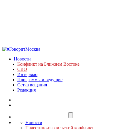
Новости
Конфликт на Ближнем Востоке
СВО
Интервью
Программы и ведущие
Сетка вещания
Редакция
Новости
Палестино-израильский конфликт