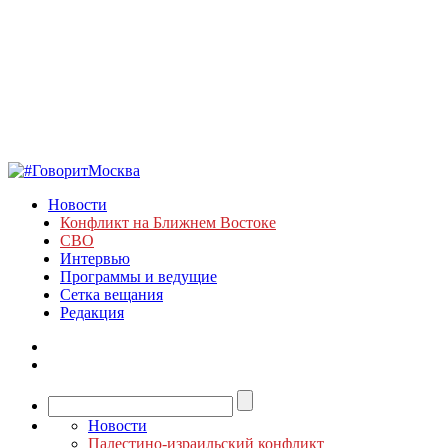
Новости
Конфликт на Ближнем Востоке
СВО
Интервью
Программы и ведущие
Сетка вещания
Редакция
Новости
Палестино-израильский конфликт