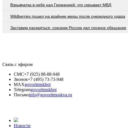
Взрывчатка в небе над Германией: что скрывает МВД
Wildberries пошел на крайние меры после очередного удара
Заставим раскаяться: союзник России дал грозное обещание
Связь с эфиром
СМС
+7 (925) 88-88-948
Звонок
+7 (495) 73-73-948
MAX
govoritmskbot
Telegram
govoritmskbot
Письмо
info@govoritmoskva.ru
Новости