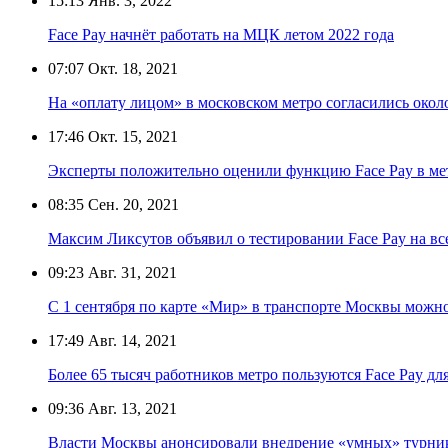
15:13
Янв. 3, 2022
Face Pay начнёт работать на МЦК летом 2022 года
07:07
Окт. 18, 2021
На «оплату лицом» в московском метро согласились око
17:46
Окт. 15, 2021
Эксперты положительно оценили функцию Face Pay в м
08:35
Сен. 20, 2021
Максим Ликсутов объявил о тестировании Face Pay на вс
09:23
Авг. 31, 2021
С 1 сентября по карте «Мир» в транспорте Москвы можно
17:49
Авг. 14, 2021
Более 65 тысяч работников метро пользуются Face Pay дл
09:36
Авг. 13, 2021
Власти Москвы анонсировали внедрение «умных» турник