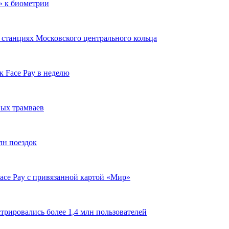
» к биометрии
ех станциях Московского центрального кольца
к Face Pay в неделю
ных трамваев
лн поездок
ace Pay с привязанной картой «Мир»
рировались более 1,4 млн пользователей