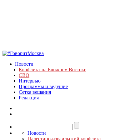
Новости
Конфликт на Ближнем Востоке
СВО
Интервью
Программы и ведущие
Сетка вещания
Редакция
Новости
Палестино-израильский конфликт