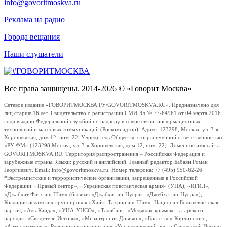
info@govoritmoskva.ru
Реклама на радио
Города вещания
Наши слушатели
Все права защищены. 2014-2026 © «Говорит Москва»
Сетевое издание «ГОВОРИТМОСКВА.РУ/GOVORITMOSKVA.RU». Предназначено для
лиц старше 16 лет. Свидетельство о регистрации СМИ Эл № 77-64961 от 04 марта 2016
года выдано Федеральной службой по надзору в сфере связи, информационных
технологий и массовых коммуникаций (Роскомнадзор). Адрес: 123298, Москва, ул. 3-я
Хорошевская, дом 12, пом. 22. Учредитель Общество с ограниченной ответственностью
«РУ ФМ» (123298 Москва, ул. 3-я Хорошевская, дом 12, пом. 22). Доменное имя сайта
GOVORITMOSKVA.RU. Территория распространения – Российская Федерация и
зарубежные страны. Языки: русский и английский. Главный редактор Бабаян Роман
Георгиевич. Email: info@govoritmoskva.ru. Номер телефона: +7 (495) 950-62-26
*Экстремистские и террористические организации, запрещенные в Российской
Федерации: «Правый сектор», «Украинская повстанческая армия» (УПА), «ИГИЛ»,
«Джабхат Фатх аш-Шам» (бывшая «Джабхат ан-Нусра», «Джебхат ан-Нусра»),
Коалиция исламских группировок «Хайят Тахрир аш-Шам», Национал-Большевистская
партия, «Аль-Каида», «УНА-УНСО», «Талибан», «Меджлис крымско-татарского
народа», «Свидетели Иеговы», «Мизантропик Дивижн», «Братство» Корчинского,
«Артподготовка», Религиозная организация «Управленческий центр Свидетелей Иеговы