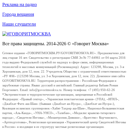
Реклама на радио
Города вещания
Наши слушатели
Все права защищены. 2014-2026 © «Говорит Москва»
Сетевое издание «ГОВОРИТМОСКВА.РУ/GOVORITMOSKVA.RU». Предназначено для
лиц старше 16 лет. Свидетельство о регистрации СМИ Эл № 77-64961 от 04 марта 2016
года выдано Федеральной службой по надзору в сфере связи, информационных
технологий и массовых коммуникаций (Роскомнадзор). Адрес: 123298, Москва, ул. 3-я
Хорошевская, дом 12, пом. 22. Учредитель Общество с ограниченной ответственностью
«РУ ФМ» (123298 Москва, ул. 3-я Хорошевская, дом 12, пом. 22). Доменное имя сайта
GOVORITMOSKVA.RU. Территория распространения – Российская Федерация и
зарубежные страны. Языки: русский и английский. Главный редактор Бабаян Роман
Георгиевич. Email: info@govoritmoskva.ru. Номер телефона: +7 (495) 950-62-26
*Экстремистские и террористические организации, запрещенные в Российской
Федерации: «Правый сектор», «Украинская повстанческая армия» (УПА), «ИГИЛ»,
«Джабхат Фатх аш-Шам» (бывшая «Джабхат ан-Нусра», «Джебхат ан-Нусра»),
Коалиция исламских группировок «Хайят Тахрир аш-Шам», Национал-Большевистская
партия, «Аль-Каида», «УНА-УНСО», «Талибан», «Меджлис крымско-татарского
народа», «Свидетели Иеговы», «Мизантропик Дивижн», «Братство» Корчинского,
«Артподготовка», Религиозная организация «Управленческий центр Свидетелей Иеговы
в России» и входящие в ее структуру местные религиозные организации.