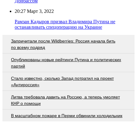
Донбассом
20:27
Март 3, 2022
Рамзан Кадыров призвал Владимира Путина не
останавливать спецоперацию на Украине
Запричитали после Wildberries: Россия начала бить
по всему подряд
Опубликованы новые рейтинги Путина и политических
партий
Стало известно, сколько Запад потратил на проект
«Антироссия»
Литва требовала давить на Россию, а теперь умоляет
КНР о помощи
В масштабном пожаре в Перми обвинили холодильник