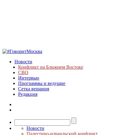
Новости
Конфликт на Ближнем Востоке
СВО
Интервью
Программы и ведущие
Сетка вещания
Редакция
Новости
Палестино-израильский конфликт