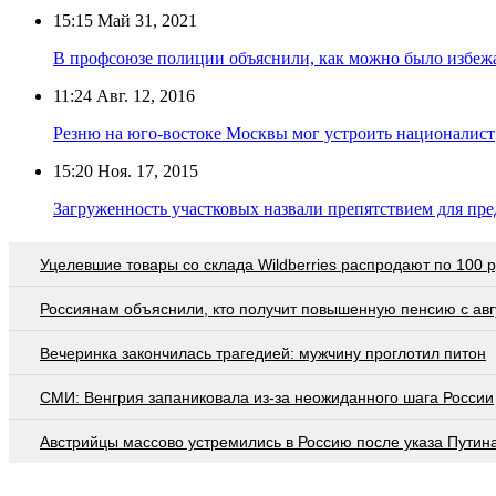
15:15
Май 31, 2021
В профсоюзе полиции объяснили, как можно было избежа
11:24
Авг. 12, 2016
Резню на юго-востоке Москвы мог устроить националист
15:20
Ноя. 17, 2015
Загруженность участковых назвали препятствием для пр
Уцелевшие товары со склада Wildberries распродают по 100 
Россиянам объяснили, кто получит повышенную пенсию с авг
Вечеринка закончилась трагедией: мужчину проглотил питон
СМИ: Венгрия запаниковала из-за неожиданного шага России
Австрийцы массово устремились в Россию после указа Путин