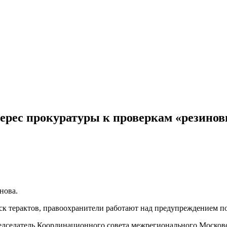
ерес прокуратуры к проверкам «резино
нова.
иск терактов, правоохранители работают над предупреждением п
председатель Координационного совета межрегионального Моск