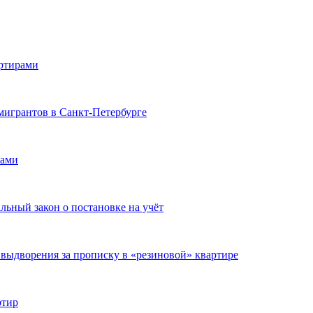
артирами
 мигрантов в Санкт-Петербурге
рами
льный закон о постановке на учёт
выдворения за прописку в «резиновой» квартире
ртир