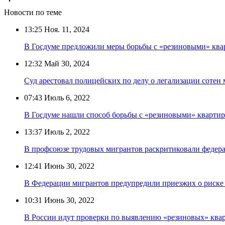
Новости по теме
13:25
Ноя. 11, 2024
В Госдуме предложили меры борьбы с «резиновыми» кв
12:32
Май 30, 2024
Суд арестовал полицейских по делу о легализации сотен
07:43
Июль 6, 2022
В Госдуме нашли способ борьбы с «резиновыми» кварти
13:37
Июль 2, 2022
В профсоюзе трудовых мигрантов раскритиковали федера
12:41
Июнь 30, 2022
В Федерации мигрантов предупредили приезжих о риске 
10:31
Июнь 30, 2022
В России идут проверки по выявлению «резиновых» ква