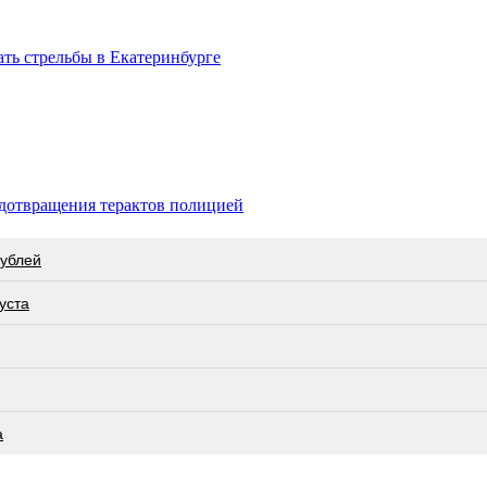
ть стрельбы в Екатеринбурге
едотвращения терактов полицией
рублей
уста
а