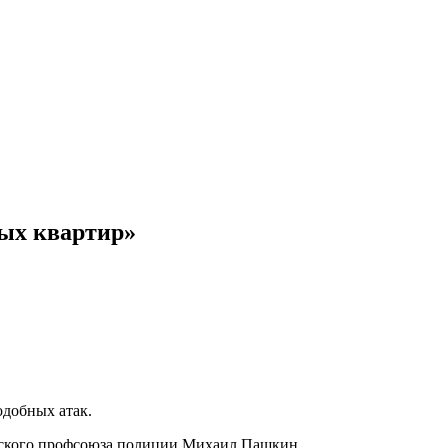
вых квартир»
одобных атак.
овского профсоюза полиции Михаил Пашкин.