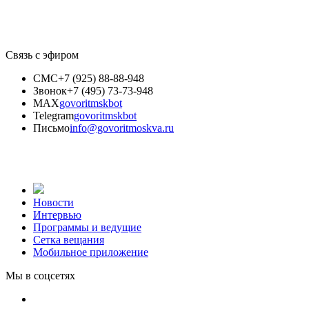
Связь с эфиром
СМС
+7 (925) 88-88-948
Звонок
+7 (495) 73-73-948
MAX
govoritmskbot
Telegram
govoritmskbot
Письмо
info@govoritmoskva.ru
Новости
Интервью
Программы и ведущие
Сетка вещания
Мобильное приложение
Мы в соцсетях