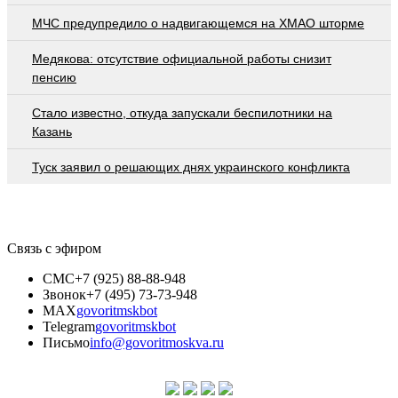
МЧС предупредило о надвигающемся на ХМАО шторме
Медякова: отсутствие официальной работы снизит
пенсию
Стало известно, откуда запускали беспилотники на
Казань
Туск заявил о решающих днях украинского конфликта
Связь с эфиром
СМС
+7 (925) 88-88-948
Звонок
+7 (495) 73-73-948
MAX
govoritmskbot
Telegram
govoritmskbot
Письмо
info@govoritmoskva.ru