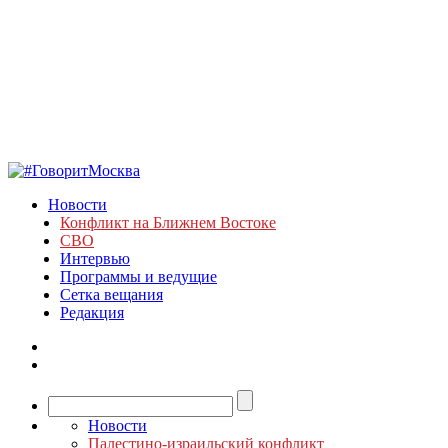
Новости
Конфликт на Ближнем Востоке
СВО
Интервью
Программы и ведущие
Сетка вещания
Редакция
Новости
Палестино-израильский конфликт