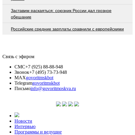
Заставим раскаяться: союзник России дал грозное
обещание
Российские средние зарплаты сравнили с европейскими
Связь с эфиром
СМС
+7 (925) 88-88-948
Звонок
+7 (495) 73-73-948
MAX
govoritmskbot
Telegram
govoritmskbot
Письмо
info@govoritmoskva.ru
Новости
Интервью
Программы и ведущие