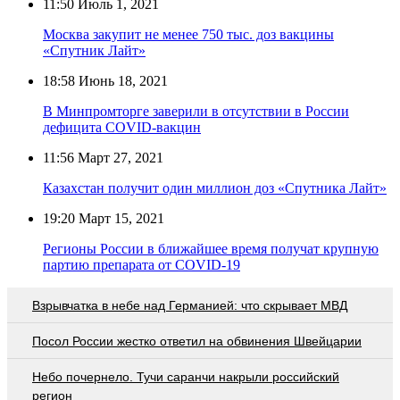
11:50
Июль 1, 2021
Москва закупит не менее 750 тыс. доз вакцины
«Спутник Лайт»
18:58
Июнь 18, 2021
В Минпромторге заверили в отсутствии в России
дефицита COVID-вакцин
11:56
Март 27, 2021
Казахстан получит один миллион доз «Спутника Лайт»
19:20
Март 15, 2021
Регионы России в ближайшее время получат крупную
партию препарата от COVID-19
Взрывчатка в небе над Германией: что скрывает МВД
Посол России жестко ответил на обвинения Швейцарии
Небо почернело. Тучи саранчи накрыли российский
регион